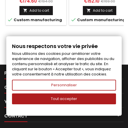
Price
Regular
Price
Regular
€174.60
€152.10
€194.00
€169.00
price
price
Add to cart
Add to cart




Custom manufacturing
Custom manufacturing
Follow us on Facebook
Nous respectons votre vie privée
Nous utilisons des cookies pour améliorer votre
expérience de navigation, afficher des publicités ou du
contenu personnalisé et analyser le trafic du site. En
cliquant sur le bouton « Accepter tout », vous indiquez

PRODUCTS
votre consentement à notre utilisation des cookies.
Personnaliser

OUR COMPANY
Tout accepter

YOUR ACCOUNT

CONTACT