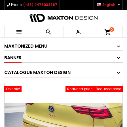

Phone:
(+33) 0478038387
English
0



shopping_cart
MAXTONIZED MENU
BANNER
CATALOGUE MAXTON DESIGN
On sale!
Reduced price
Reduced price