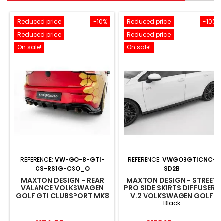
Reduced price
-10%
Reduced price
-10%
Reduced price
Reduced price
On sale!
On sale!
REFERENCE:
VW-GO-8-GTI-
REFERENCE:
VWGO8GTICNC-
CS-RS1G-CSO_O
SD2B
MAXTON DESIGN - REAR
MAXTON DESIGN - STREET
VALANCE VOLKSWAGEN
PRO SIDE SKIRTS DIFFUSERS
GOLF GTI CLUBSPORT MK8
V.2 VOLKSWAGEN GOLF
Black
FACELIFT
GTI / GTE / GTI CLUBSPORT
/ R-LINE MK8 BLACK