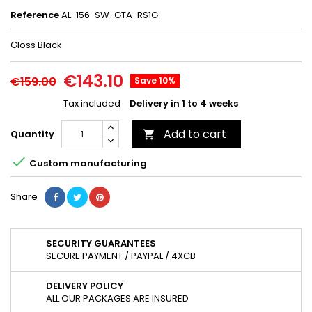
Reference
AL-156-SW-GTA-RS1G
Gloss Black
€143.10
€159.00
Save 10%
Tax included
Delivery in 1 to 4 weeks
Add to cart
Quantity


Custom manufacturing
Share
SECURITY GUARANTEES
SECURE PAYMENT / PAYPAL / 4XCB
DELIVERY POLICY
ALL OUR PACKAGES ARE INSURED