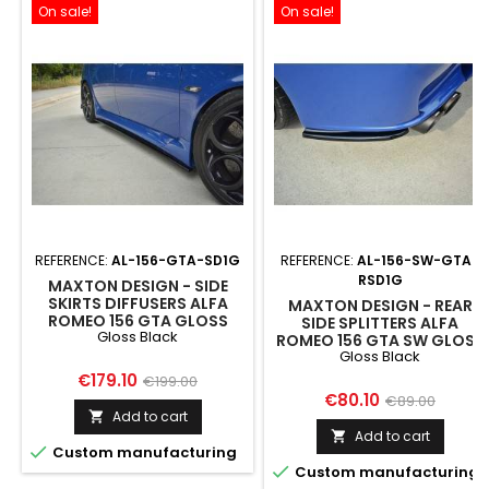
On sale!
On sale!
REFERENCE:
AL-156-GTA-SD1G
REFERENCE:
AL-156-SW-GTA-
RSD1G
MAXTON DESIGN - SIDE
SKIRTS DIFFUSERS ALFA
MAXTON DESIGN - REAR
ROMEO 156 GTA GLOSS
SIDE SPLITTERS ALFA
Gloss Black
BLACK
ROMEO 156 GTA SW GLOSS
Gloss Black
BLACK
Price
Regular
€179.10
€199.00
Price
Regular
€80.10
€89.00
price
Add to cart

price
Add to cart


Custom manufacturing

Custom manufacturing