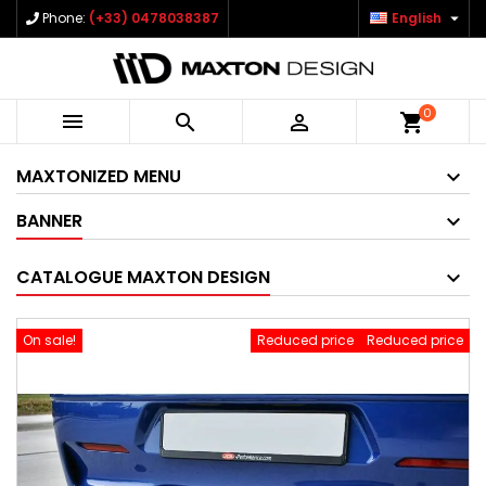

Phone:
(+33) 0478038387
English
0



shopping_cart
MAXTONIZED MENU
BANNER
CATALOGUE MAXTON DESIGN
On sale!
Reduced price
Reduced price