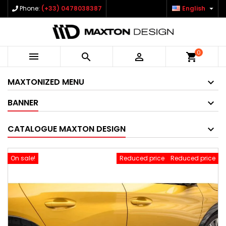

Phone:
(+33) 0478038387
English
0



shopping_cart
MAXTONIZED MENU
BANNER
CATALOGUE MAXTON DESIGN
On sale!
Reduced price
Reduced price