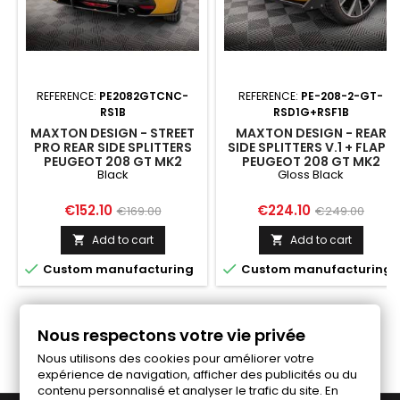
REFERENCE:
PE2082GTCNC-
REFERENCE:
PE-208-2-GT-
RS1B
RSD1G+RSF1B
MAXTON DESIGN - STREET
MAXTON DESIGN - REAR
PRO REAR SIDE SPLITTERS
SIDE SPLITTERS V.1 + FLAPS
PEUGEOT 208 GT MK2
PEUGEOT 208 GT MK2
Black
Gloss Black
BLACK
GLOSS BLACK
Price
Regular
Price
Regular
€152.10
€224.10
€169.00
€249.00
price
price
Add to cart
Add to cart




Custom manufacturing
Custom manufacturing
Follow us on Facebook
Nous respectons votre vie privée
Nous utilisons des cookies pour améliorer votre
expérience de navigation, afficher des publicités ou du
contenu personnalisé et analyser le trafic du site. En