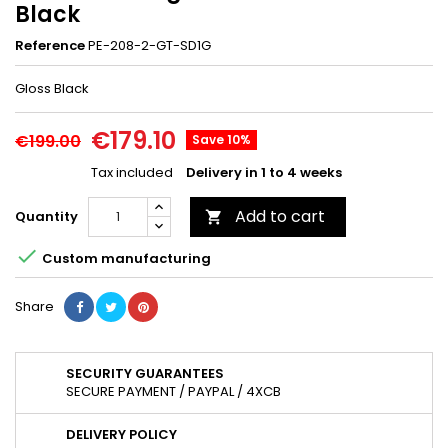
Black
Reference
PE-208-2-GT-SD1G
Gloss Black
€179.10
€199.00
Save 10%
Tax included
Delivery in 1 to 4 weeks
Add to cart
Quantity


Custom manufacturing
Share
SECURITY GUARANTEES
SECURE PAYMENT / PAYPAL / 4XCB
DELIVERY POLICY