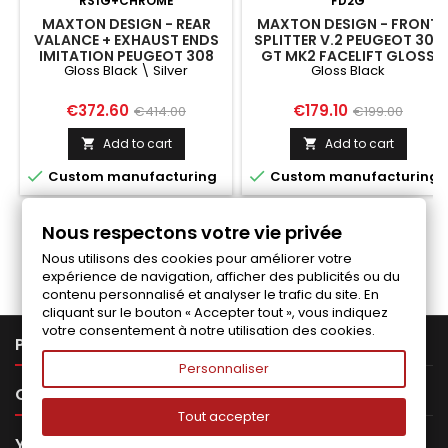
RS1G+CHROME
FD2G
MAXTON DESIGN - REAR
MAXTON DESIGN - FRONT
VALANCE + EXHAUST ENDS
SPLITTER V.2 PEUGEOT 308
IMITATION PEUGEOT 308
GT MK2 FACELIFT GLOSS
Gloss Black \ Silver
Gloss Black
GT MK2 FACELIFT GLOSS
BLACK
BLACK \ SILVER
Price
Regular
Price
Regular
€372.60
€179.10
€414.00
€199.00
price
price
Add to cart
Add to cart




Custom manufacturing
Custom manufacturing
Nous respectons votre vie privée
Follow us on Facebook
Nous utilisons des cookies pour améliorer votre
expérience de navigation, afficher des publicités ou du
contenu personnalisé et analyser le trafic du site. En
cliquant sur le bouton « Accepter tout », vous indiquez
votre consentement à notre utilisation des cookies.

PRODUCTS
Personnaliser

OUR COMPANY
Tout accepter

YOUR ACCOUNT