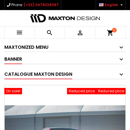

Phone:
(+33) 0478038387
English
0



shopping_cart
MAXTONIZED MENU
BANNER
CATALOGUE MAXTON DESIGN
On sale!
Reduced price
Reduced price