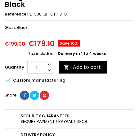
Black
Reference
PE-308-2F-GT-FD1G
Gloss Black
€179.10
€199.00
Save 10%
Tax included
Delivery in 1 to 4 weeks
Add to cart
Quantity


Custom manufacturing
Share
SECURITY GUARANTEES
SECURE PAYMENT / PAYPAL / 4XCB
DELIVERY POLICY