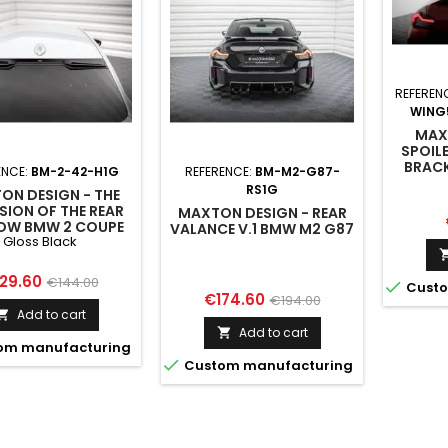
REFEREN
WING
MAX
SPOIL
BRACK
ENCE:
BM-2-42-H1G
REFERENCE:
BM-M2-G87-
LE
RS1G
ON DESIGN - THE
SION OF THE REAR
MAXTON DESIGN - REAR
OW BMW 2 COUPE
VALANCE V.1 BMW M2 G87
Gloss Black
/ M2 G87 GLOSS
BLACK
ice
Regular
29.60
€144.00

Custo
Price
Regular
€174.60
€194.00
price
Add to cart

price
Add to cart

om manufacturing

Custom manufacturing