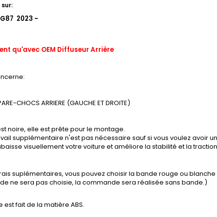
sur:
G87 2023 -
ent qu'avec OEM Diffuseur Arrière
oncerne:
PARE-CHOCS ARRIERE (GAUCHE ET DROITE)
st noire, elle est prête pour le montage.
vail supplémentaire n'est pas nécessaire sauf si vous voulez avoir un
baisse visuellement votre voiture et améliore la stabilité et la tractio
frais suplémentaires, vous pouvez choisir la bande rouge ou blanch
ande ne sera pas choisie, la commande sera réalisée sans bande.)
e est fait de la matière ABS.