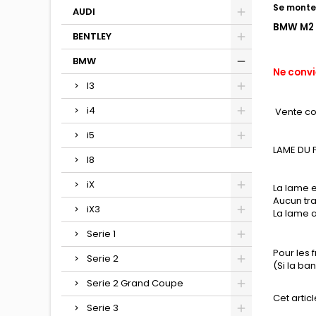
Se monte 
AUDI
BMW M2 
BENTLEY
BMW
Ne convi
I3
i4
Vente c
i5
LAME DU 
I8
iX
La lame e
Aucun tra
iX3
La lame a
Serie 1
Pour les 
Serie 2
(Si la b
Serie 2 Grand Coupe
Cet articl
Serie 3