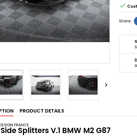

Cust
Share
S
D
A

PTION
PRODUCT DETAILS
DESIGN FRANCE
 Side Splitters V.1 BMW M2 G87