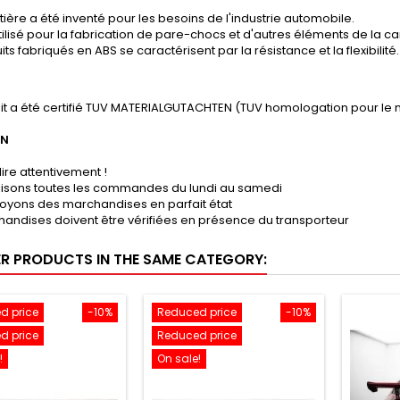
ière a été inventé pour les besoins de l'industrie automobile.
tilisé pour la fabrication de pare-chocs et d'autres éléments de la ca
its fabriqués en ABS se caractérisent par la résistance et la flexibilité.
it a été certifié TUV MATERIALGUTACHTEN (TUV homologation pour le 
ON
lire attentivement !
lisons toutes les commandes du lundi au samedi
oyons des marchandises en parfait état
andises doivent être vérifiées en présence du transporteur
ER PRODUCTS IN THE SAME CATEGORY:
d price
-10%
Reduced price
-10%
d price
Reduced price
!
On sale!