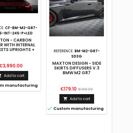
CE:
CF-BM-M2-G87-
5-INT-245-P+LED
TON - CARBON
ER WITH INTERNAL
ETS UPRIGHTS +
REFERENCE:
BM-M2-G87-
REFERE
D BMW M2 G87
SD3G
MAXTON DESIGN - SIDE
MAXTON
Price
€3,990.00
SKIRTS DIFFUSERS V.3
SIDE SP
BMW M2 G87
REAR V
Add to cart

m manufacturing
Price
Regular
Pr
€179.10
€8
€199.00
price
Add to cart



Custom manufacturing
Custo