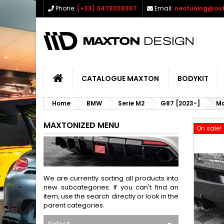
Phone:
(+33) 0478038387
Email:
neotuning@out
CATALOGUE MAXTON
BODYKIT
Home
BMW
Serie M2
G87 [2023-]
Ma
MAXTONIZED MENU
On sale!
We are currently sorting all products into
new subcategories. If you can't find an
item, use the search directly or look in the
parent categories.