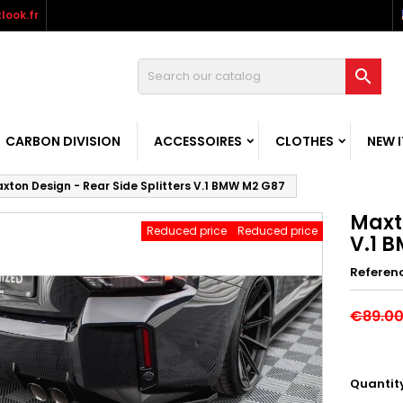
look.fr

CARBON DIVISION
ACCESSOIRES
CLOTHES
NEW 
xton Design - Rear Side Splitters V.1 BMW M2 G87
Maxto
Reduced price
Reduced price
V.1 
Referen
€89.0
Quantit