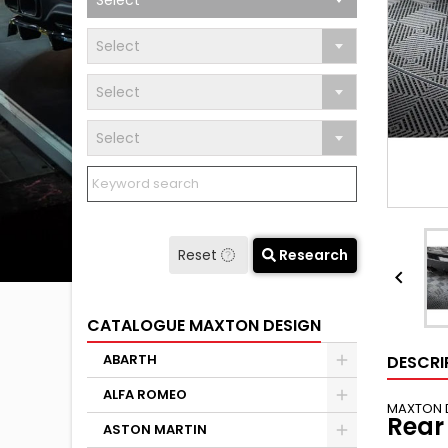
Select
Select
Select
Select
Reset
Research

CATALOGUE MAXTON DESIGN
ABARTH
DESCRI
ALFA ROMEO
MAXTON 
Rear
ASTON MARTIN