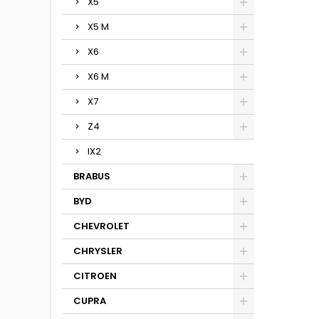
X5
X5 M
X6
X6 M
X7
Z4
IX2
BRABUS
BYD
CHEVROLET
CHRYSLER
CITROEN
CUPRA