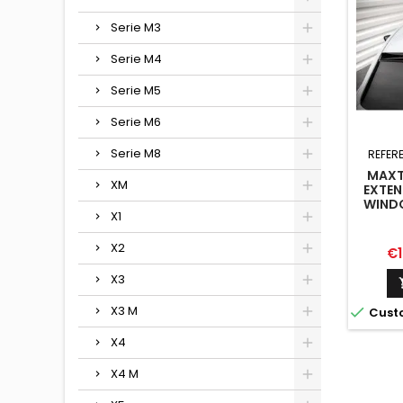
Serie M3
Serie M4
Serie M5
Serie M6
Serie M8
REFER
MAXT
XM
EXTEN
WIND
X1
G42 
X2
Pr
€1
X3
X3 M

Cust
X4
X4 M