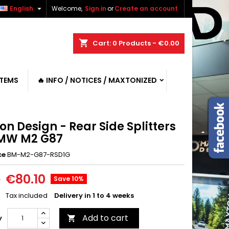

English
Welcome,
Sign in
or
Create an account
shopping_cart
Cart:
0
Products - €0.00
ITEMS
🔥 INFO / NOTICES / MAXTONIZED
n Design - Rear Side Splitters
BMW M2 G87
ce
BM-M2-G87-RSD1G
€80.10
0
Save 10%
Tax included
Delivery in 1 to 4 weeks
Add to cart
y
