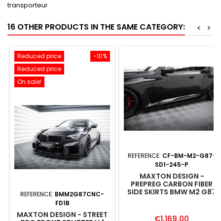
transporteur
16 OTHER PRODUCTS IN THE SAME CATEGORY:
<
>
Reduced price
-10%
Reduced price
On sale!
REFERENCE:
CF-BM-M2-G87-
SD1-245-P
MAXTON DESIGN -
PREPREG CARBON FIBER
SIDE SKIRTS BMW M2 G87
REFERENCE:
BMM2G87CNC-
FD1B
MAXTON DESIGN - STREET
Price
€1,169.00