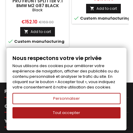
PRO FRONT SPLITTER V.1
BMW M2 G87 BLACK
Add to cart

Black

Custom manufacturing
Price
Regular
€152.10
€169.00
price
Add to cart


Custom manufacturing
Nous respectons votre vie privée
Follow us on Facebook
Nous utilisons des cookies pour améliorer votre
expérience de navigation, afficher des publicités ou du
contenu personnalisé et analyser le trafic du site. En
cliquant sur le bouton « Accepter tout », vous indiquez
votre consentement à notre utilisation des cookies.

PRODUCTS
Personnaliser

OUR COMPANY
Tout accepter

YOUR ACCOUNT