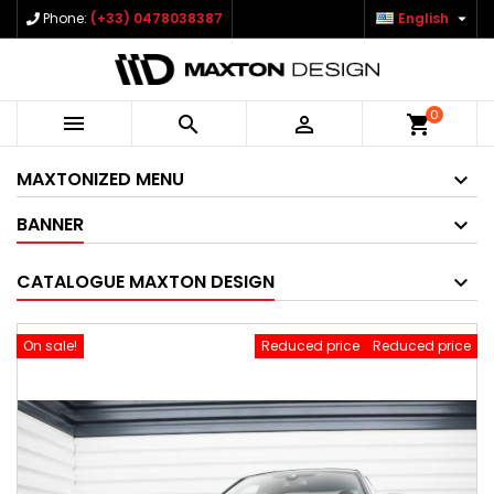

Phone:
(+33) 0478038387
English
0



shopping_cart
MAXTONIZED MENU
BANNER
CATALOGUE MAXTON DESIGN
On sale!
Reduced price
Reduced price