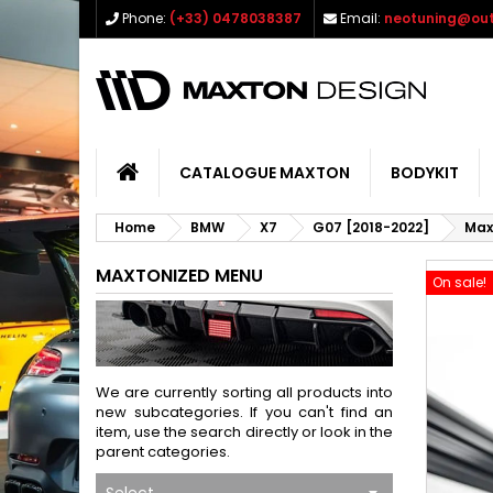
Phone:
(+33) 0478038387
Email:
neotuning@out
CATALOGUE MAXTON
BODYKIT
Home
BMW
X7
G07 [2018-2022]
Max
MAXTONIZED MENU
On sale!
We are currently sorting all products into
new subcategories. If you can't find an
item, use the search directly or look in the
parent categories.