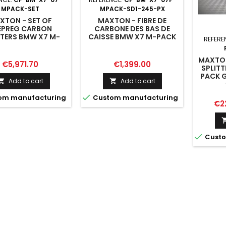
MPACK-SET
MPACK-SD1-245-PX
XTON - SET OF
MAXTON - FIBRE DE
EPREG CARBON
CARBONE DES BAS DE
TTERS BMW X7 M-
CAISSE BMW X7 M-PACK
REFERE
PACK G07
G07
MAXTON
Price
Price
€5,971.70
€1,399.00
SPLITT
PACK 
Add to cart
Add to cart



om manufacturing
Custom manufacturing
Pri
€2

Custo