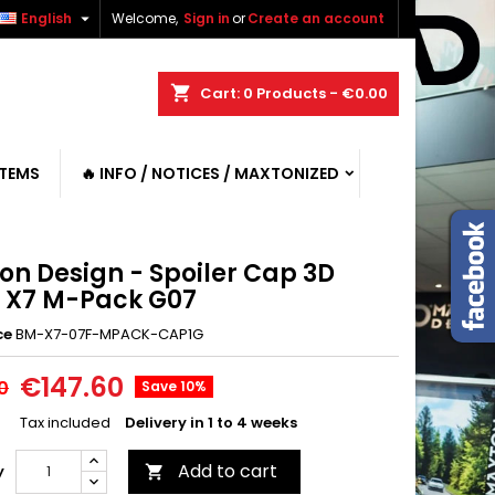

English
Welcome,
Sign in
or
Create an account
shopping_cart
Cart:
0
Products - €0.00
ITEMS
🔥 INFO / NOTICES / MAXTONIZED
on Design - Spoiler Cap 3D
X7 M-Pack G07
ce
BM-X7-07F-MPACK-CAP1G
€147.60
0
Save 10%
Tax included
Delivery in 1 to 4 weeks
Add to cart
y
