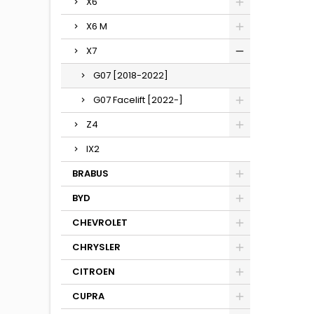
X6
X6 M
X7
G07 [2018-2022]
G07 Facelift [2022-]
Z4
IX2
BRABUS
BYD
CHEVROLET
CHRYSLER
CITROEN
CUPRA