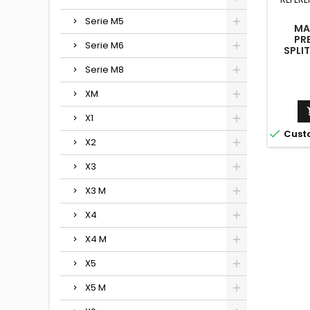
Serie M5
MA
PR
Serie M6
SPLI
Serie M8
XM
X1

Cust
X2
X3
X3 M
X4
X4 M
X5
X5 M