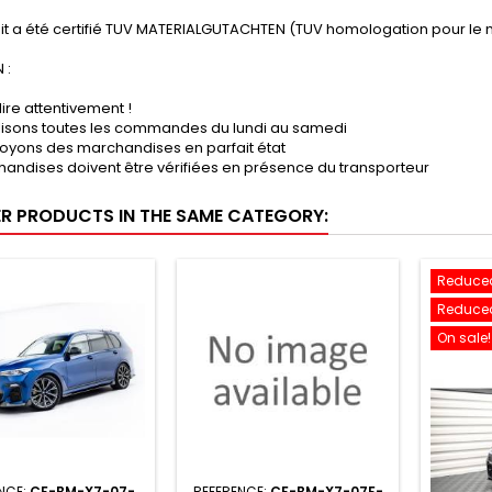
it a été certifié TUV MATERIALGUTACHTEN (TUV homologation pour le 
 :
lire attentivement !
lisons toutes les commandes du lundi au samedi
oyons des marchandises en parfait état
andises doivent être vérifiées en présence du transporteur
ER PRODUCTS IN THE SAME CATEGORY:
Reduced
Reduced
On sale!
NCE:
CF-BM-X7-07-
REFERENCE:
CF-BM-X7-07F-