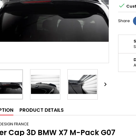

Cust
Share
S
D
A

PTION
PRODUCT DETAILS
DESIGN FRANCE
ler Cap 3D BMW X7 M-Pack G07