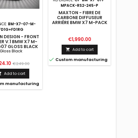
MPACK-RS2-245-P
MAXTON - FIBRE DE
CARBONE DIFFUSEUR
ARRIÈRE BMW X7 M-PACK
NCE:
BM-X7-07-M-
REFERE
G07 / G07 FACELIFT
FD1G+FD1RG
(VERSION WITH TOWBAR)
 DESIGN - FRONT
MAXTON
Price
€1,990.00
ER V.1 BMW X7 M-
SPLITT
G07 GLOSS BLACK
PACK G
Add to cart

Gloss Black

Custom manufacturing
ce
Regular
Pri
24.10
€1
€249.00
price
Add to cart


m manufacturing
Custo