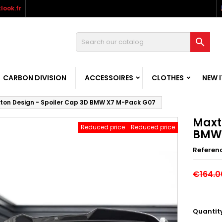
look.fr

CARBON DIVISION
ACCESSOIRES
CLOTHES
NEW 
ton Design - Spoiler Cap 3D BMW X7 M-Pack G07
Maxt
Reduced price
Reduced price
BMW 
Referen
€164.0
Quantit