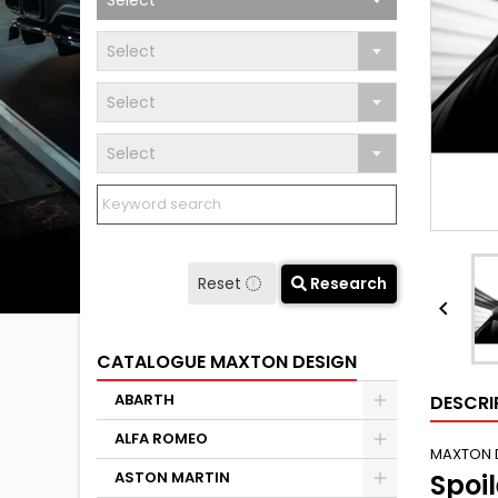
Select
Select
Select
Select
Reset
Research

CATALOGUE MAXTON DESIGN
ABARTH
DESCRI
ALFA ROMEO
MAXTON 
ASTON MARTIN
Spoi