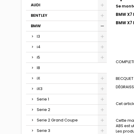
AUDI
Se monte
BMW X7 M
BENTLEY
BMW X7 
BMW
I3
i4
i5
COMPLETE
I8
iX
BECQUET 
DÉGRAIS
iX3
Serie 1
Cet articl
Serie 2
Serie 2 Grand Coupe
Cette mat
ABS est u
Serie 3
Les produ