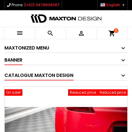

Phone:
(+33) 0478038387
English
0



shopping_cart
MAXTONIZED MENU
BANNER
CATALOGUE MAXTON DESIGN
On sale!
Reduced price
Reduced price