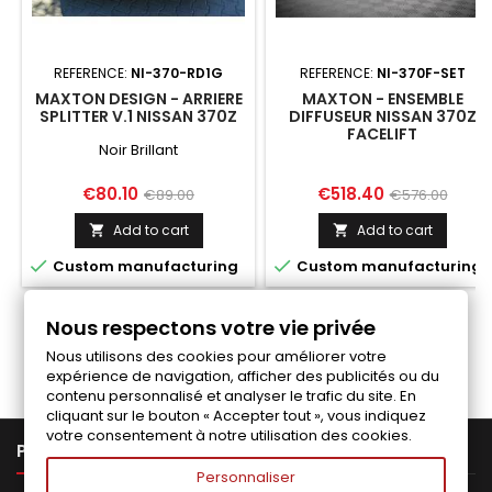
REFERENCE:
NI-370-RD1G
REFERENCE:
NI-370F-SET
MAXTON DESIGN - ARRIERE
MAXTON - ENSEMBLE
SPLITTER V.1 NISSAN 370Z
DIFFUSEUR NISSAN 370Z
FACELIFT
Noir Brillant
Price
Regular
Price
Regular
€80.10
€518.40
€89.00
€576.00
price
price
Add to cart
Add to cart




Custom manufacturing
Custom manufacturing
Nous respectons votre vie privée
Follow us on Facebook
Nous utilisons des cookies pour améliorer votre
expérience de navigation, afficher des publicités ou du
contenu personnalisé et analyser le trafic du site. En
cliquant sur le bouton « Accepter tout », vous indiquez
votre consentement à notre utilisation des cookies.

PRODUCTS
Personnaliser