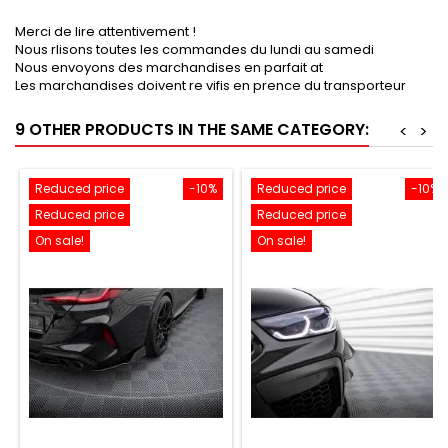
Merci de lire attentivement !
Nous rlisons toutes les commandes du lundi au samedi
Nous envoyons des marchandises en parfait at
Les marchandises doivent re vifis en prence du transporteur
9 OTHER PRODUCTS IN THE SAME CATEGORY:
<
>
Reduced price
-10%
Reduced price
-10%
Reduced price
Reduced price
On sale!
On sale!