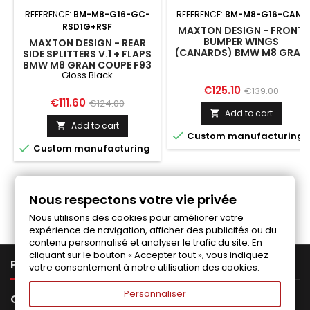
REFERENCE:
BM-M8-G16-GC-
REFERENCE:
BM-M8-G16-CAN1
RSD1G+RSF
MAXTON DESIGN - FRONT
BUMPER WINGS
MAXTON DESIGN - REAR
(CANARDS) BMW M8 GRAN
SIDE SPLITTERS V.1 + FLAPS
COUPE F93 / COUPE F92
BMW M8 GRAN COUPE F93
Gloss Black
GLOSS BLACK
Price
Regular
€125.10
€139.00
Price
Regular
€111.60
€124.00
price
Add to cart

price
Add to cart


Custom manufacturing

Custom manufacturing
Follow us on Facebook
Nous respectons votre vie privée
Nous utilisons des cookies pour améliorer votre
expérience de navigation, afficher des publicités ou du
contenu personnalisé et analyser le trafic du site. En
cliquant sur le bouton « Accepter tout », vous indiquez

PRODUCTS
votre consentement à notre utilisation des cookies.
Personnaliser

OUR COMPANY