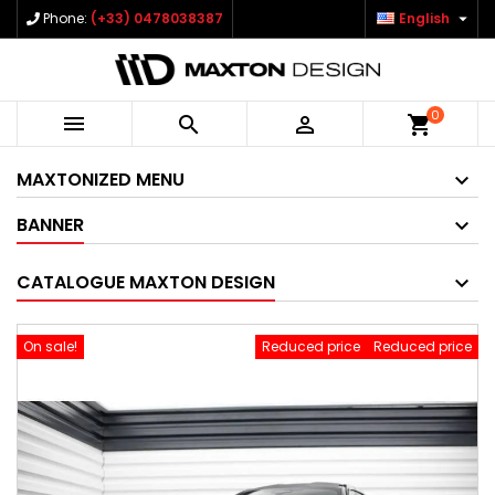

Phone:
(+33) 0478038387
English
0



shopping_cart
MAXTONIZED MENU
BANNER
CATALOGUE MAXTON DESIGN
On sale!
Reduced price
Reduced price