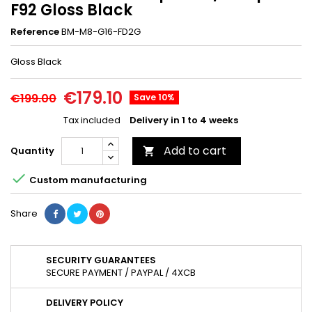
F92 Gloss Black
Reference
BM-M8-G16-FD2G
Gloss Black
€179.10
€199.00
Save 10%
Tax included
Delivery in 1 to 4 weeks
Add to cart
Quantity


Custom manufacturing
Share
SECURITY GUARANTEES
SECURE PAYMENT / PAYPAL / 4XCB
DELIVERY POLICY