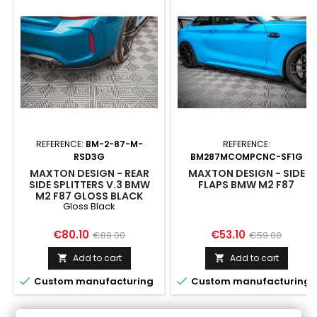
REFERENCE:
BM-2-87-M-
REFERENCE:
RSD3G
BM287MCOMPCNC-SF1G
MAXTON DESIGN - REAR
MAXTON DESIGN - SIDE
SIDE SPLITTERS V.3 BMW
FLAPS BMW M2 F87
M2 F87 GLOSS BLACK
Gloss Black
Price
Regular
Price
Regular
€80.10
€53.10
€89.00
€59.00
price
price
Add to cart
Add to cart




Custom manufacturing
Custom manufacturing