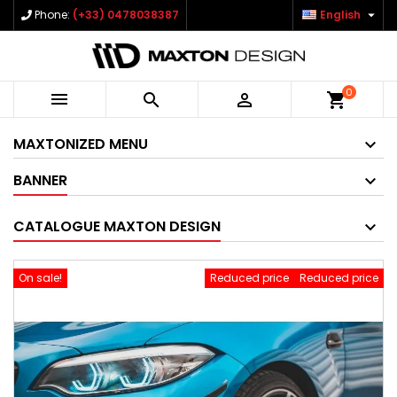

Phone:
(+33) 0478038387
English
0



shopping_cart
MAXTONIZED MENU
BANNER
CATALOGUE MAXTON DESIGN
On sale!
Reduced price
Reduced price