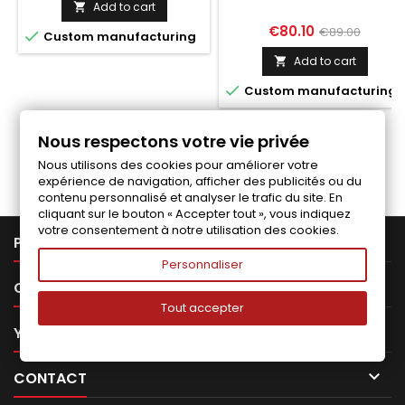
Add to cart

Price
Regular
€80.10
€89.00

Custom manufacturing
price
Add to cart


Custom manufacturing
Nous respectons votre vie privée
Follow us on Facebook
Nous utilisons des cookies pour améliorer votre
expérience de navigation, afficher des publicités ou du
contenu personnalisé et analyser le trafic du site. En
cliquant sur le bouton « Accepter tout », vous indiquez
votre consentement à notre utilisation des cookies.

PRODUCTS
Personnaliser

OUR COMPANY
Tout accepter

YOUR ACCOUNT

CONTACT