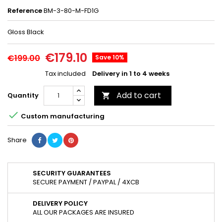
Reference
BM-3-80-M-FD1G
Gloss Black
€179.10
€199.00
Save 10%
Tax included
Delivery in 1 to 4 weeks
Add to cart
Quantity


Custom manufacturing
Share
SECURITY GUARANTEES
SECURE PAYMENT / PAYPAL / 4XCB
DELIVERY POLICY
ALL OUR PACKAGES ARE INSURED