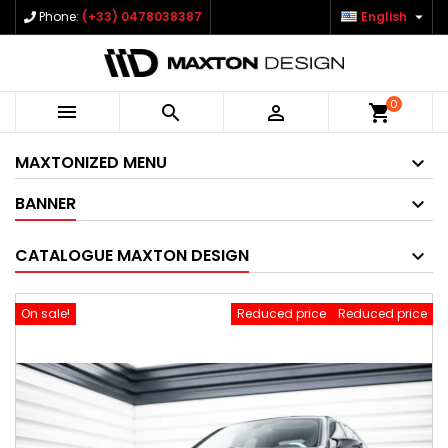

Phone:
(+33) 0478038387
English
0



shopping_cart
MAXTONIZED MENU
BANNER
CATALOGUE MAXTON DESIGN
On sale!
Reduced price
Reduced price