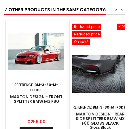
7 OTHER PRODUCTS IN THE SAME CATEGORY:
<
>
Reduced price
-10%
Reduced price
On sale!
REFERENCE:
BM-3-80-M-
FFD1FP
MAXTON DESIGN - FRONT
SPLITTER BMW M3 F80
REFERENCE:
BM-3-80-M-RSD1G
MAXTON DESIGN - REAR
SIDE SPLITTERS BMW M3
Price
€259.00
F80 GLOSS BLACK
Gloss Black