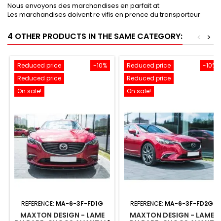
Nous envoyons des marchandises en parfait at
Les marchandises doivent re vifis en prence du transporteur
4 OTHER PRODUCTS IN THE SAME CATEGORY:
<
>
Reduced price
-10%
Reduced price
-10%
Reduced price
Reduced price
On sale!
On sale!
REFERENCE:
MA-6-3F-FD1G
REFERENCE:
MA-6-3F-FD2G
MAXTON DESIGN - LAME
MAXTON DESIGN - LAME