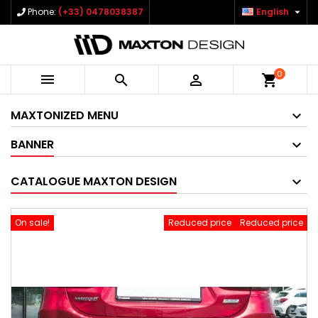

Phone:
(+33) 0478038387
English
0



shopping_cart
MAXTONIZED MENU
BANNER
CATALOGUE MAXTON DESIGN
On sale!
Reduced price
Reduced price