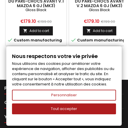
DU PARE-CHOCS AVANT V.1
DU PARE-CHOCS AVANT
MAZDA 6 GJ (MK3)
V.2 MAZDA 6 GJ (MK3)
Gloss Black
Gloss Black
FACELIFT
FACELIFT
Price
Regular
Price
Regular
€179.10
€179.10
€199.00
€199.00
price
price
Add to cart
Add to cart




Custom manufacturing
Custom manufacturing
Nous respectons votre vie privée
Follow us on Facebook
Nous utilisons des cookies pour améliorer votre
expérience de navigation, afficher des publicités ou du
contenu personnalisé et analyser le trafic du site. En
cliquant sur le bouton « Accepter tout », vous indiquez
votre consentement à notre utilisation des cookies.

PRODUCTS
Personnaliser

OUR COMPANY
Tout accepter

YOUR ACCOUNT