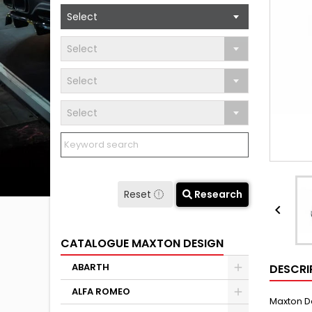
Select
Select
Select
Select
Reset
Research

CATALOGUE MAXTON DESIGN
ABARTH
DESCRI
ALFA ROMEO
Maxton De