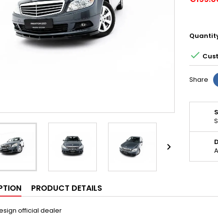
Quantit

Cust
Share
S
D

A
PTION
PRODUCT DETAILS
sign official dealer