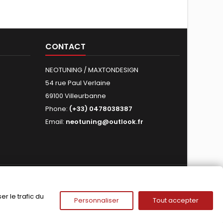
CONTACT
NEOTUNING / MAXTONDESIGN
54 rue Paul Verlaine
69100 Villeurbanne
Phone:
(+33) 0478038387
Email:
neotuning@outlook.fr
FOLLOW US
r le trafic du
Personnaliser
Tout accepter