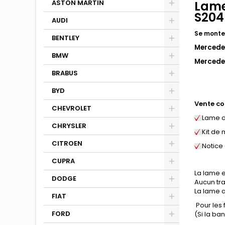
ASTON MARTIN
Lame
S204
AUDI
Se monte
BENTLEY
Mercede
BMW
Mercede
BRABUS
BYD
Vente co
CHEVROLET
Lame d
CHRYSLER
Kit de
CITROEN
Notice
CUPRA
La lame e
DODGE
Aucun tra
La lame a
FIAT
Pour les
FORD
(Si la b