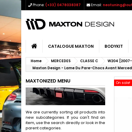
Phone:
(+33) 0478038387
Email:
neotuning@out
CATALOGUE MAXTON
BODYKIT
Home
MERCEDES
CLASSE C
W204 [2007-
Maxton Design - Lame Du Pare-Chocs Avant Merced
MAXTONIZED MENU
On sale!
We are currently sorting all products into
new subcategories. If you can't find an
item, use the search directly or look in the
parent categories.