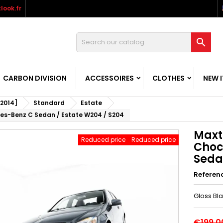
look.fr

CARBON DIVISION
ACCESSOIRES
CLOTHES
NEW 
2014]
Standard
Estate
es-Benz C Sedan / Estate W204 / S204
Maxt
Reduced price
Reduced price
Choc
Seda
Referen
Gloss Bl
€199.0