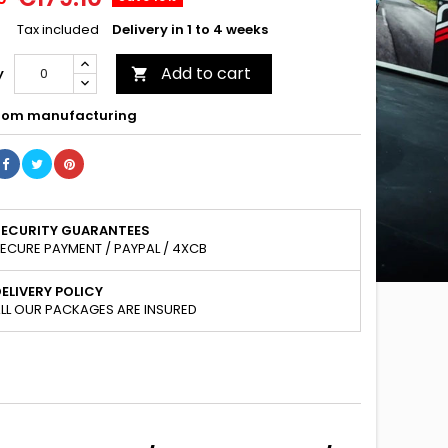
Tax included
Delivery in 1 to 4 weeks
Add to cart
y

om manufacturing
SECURITY GUARANTEES
ECURE PAYMENT / PAYPAL / 4XCB
ELIVERY POLICY
LL OUR PACKAGES ARE INSURED