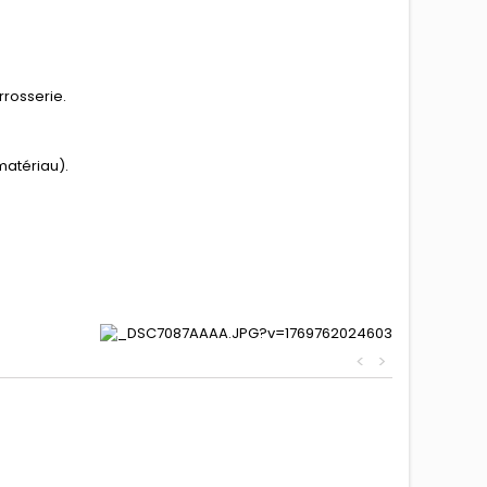
rrosserie.
matériau).
<
>