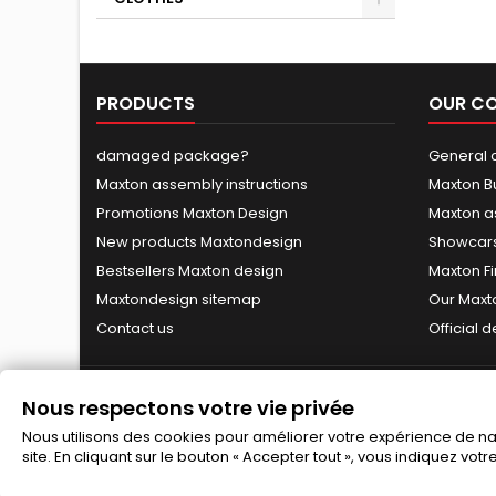
PRODUCTS
OUR C
damaged package?
General c
Maxton assembly instructions
Maxton B
Promotions Maxton Design
Maxton a
New products Maxtondesign
Showcars
Bestsellers Maxton design
Maxton Fi
Maxtondesign sitemap
Our Maxt
Contact us
Official 
Nous respectons votre vie privée
Nous utilisons des cookies pour améliorer votre expérience de navi
site. En cliquant sur le bouton « Accepter tout », vous indiquez vot