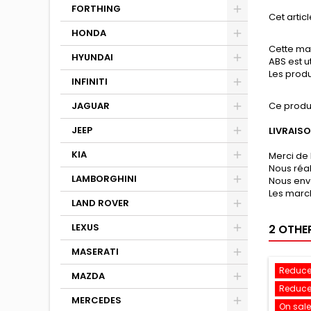
FORTHING
Cet articl
HONDA
Cette mat
HYUNDAI
ABS est u
Les produ
INFINITI
JAGUAR
Ce produ
JEEP
LIVRAIS
KIA
Merci de 
Nous réa
LAMBORGHINI
Nous env
Les march
LAND ROVER
LEXUS
2 OTHE
MASERATI
Reduce
MAZDA
Reduce
MERCEDES
On sale