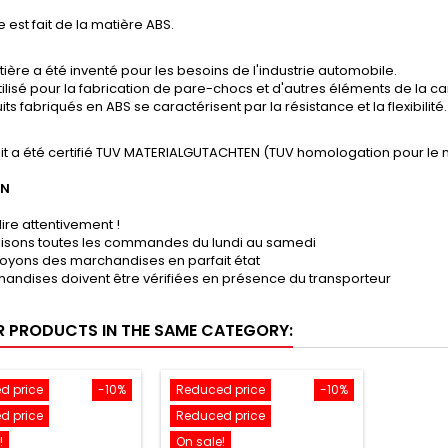
e est fait de la matière ABS.
ière a été inventé pour les besoins de l'industrie automobile.
tilisé pour la fabrication de pare-chocs et d'autres éléments de la ca
its fabriqués en ABS se caractérisent par la résistance et la flexibilité.
it a été certifié TUV MATERIALGUTACHTEN (TUV homologation pour le 
ON
lire attentivement !
lisons toutes les commandes du lundi au samedi
oyons des marchandises en parfait état
andises doivent être vérifiées en présence du transporteur
R PRODUCTS IN THE SAME CATEGORY:
d price
-10%
Reduced price
-10%
d price
Reduced price
!
On sale!