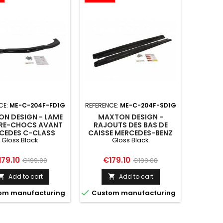
CE:
ME-C-204F-FD1G
REFERENCE:
ME-C-204F-SD1G
N DESIGN - LAME
MAXTON DESIGN -
RE-CHOCS AVANT
RAJOUTS DES BAS DE
CEDES C-CLASS
CAISSE MERCEDES-BENZ
Gloss Black
Gloss Black
(APRES FACELIFT)
C63 W204 / S204 / C204
FACELIFT
ice
Regular
Price
Regular
179.10
€179.10
€199.00
€199.00
price
price
Add to cart
Add to cart



om manufacturing
Custom manufacturing