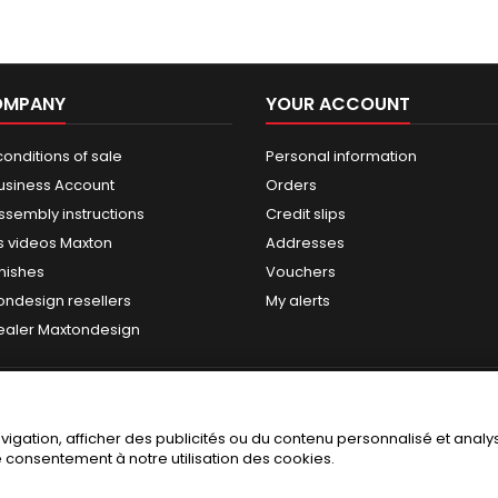
OMPANY
YOUR ACCOUNT
onditions of sale
Personal information
usiness Account
Orders
ssembly instructions
Credit slips
 videos Maxton
Addresses
nishes
Vouchers
ondesign resellers
My alerts
dealer Maxtondesign
gation, afficher des publicités ou du contenu personnalisé et analyse
re consentement à notre utilisation des cookies.
© Copyright 2026 NEOTUNING / MAXTONDESIGN . All Rights Reserved.