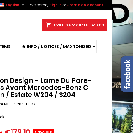

English
Welcome,
Sign in
or
Create an account
shopping_cart
Cart:
0
Products - €0.00
ITEMS
🔥 INFO / NOTICES / MAXTONIZED
on Design - Lame Du Pare-
s Avant Mercedes-Benz C
n / Estate W204 / S204
ce
ME-C-204-FD1G
ack
€179.10
0
Save 10%