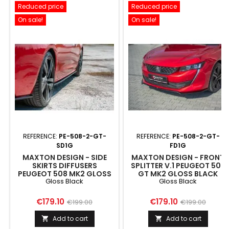
Reduced price
Reduced price
On sale!
On sale!
REFERENCE:
PE-508-2-GT-
REFERENCE:
PE-508-2-GT-
SD1G
FD1G
MAXTON DESIGN - SIDE
MAXTON DESIGN - FRONT
SKIRTS DIFFUSERS
SPLITTER V.1 PEUGEOT 508
PEUGEOT 508 MK2 GLOSS
GT MK2 GLOSS BLACK
Gloss Black
Gloss Black
BLACK
Price
Regular
Price
Regular
€179.10
€179.10
€199.00
€199.00
price
price
Add to cart
Add to cart

