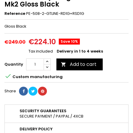
Mk2 Gloss Black
Reference
PE-508-2-GTLINE-RD1G+RSD1G
Gloss Black
€224.10
€249.00
Save 10%
Tax included
Delivery in 1 to 4 weeks
Add to cart
Quantity


Custom manufacturing
Share
SECURITY GUARANTEES
SECURE PAYMENT / PAYPAL / 4XCB
DELIVERY POLICY