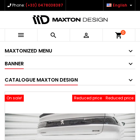

Phone:
(+33) 0478038387
English
0



shopping_cart
MAXTONIZED MENU
BANNER
CATALOGUE MAXTON DESIGN
On sale!
Reduced price
Reduced price