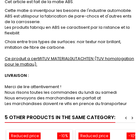
Cet article est fait de la matie ABS.
Cette matie a inventpour les besoins de l'industrie automobile.
ABS est utilispour la fabrication de pare-chocs et d'autres ents
de la carrosserie.
Les produits fabriqu en ABS se caractisent par la ristance et la
flexibilit
Choix entre trois types de surfaces: noir textur noir brillant,
imitation de fibre de carbone.
Ce produit a certifiTUV MATERIALGUTACHTEN (TUV homologation
pour le matiau).
LIVRAISON :
Merci de lire attentivement !
Nous rlisons toutes les commandes du lundi au samedi
Nous envoyons des marchandises en parfait at
Les marchandises doivent re vifis en prence du transporteur
5 OTHER PRODUCTS IN THE SAME CATEGORY:
<
>
Reduced price
-10%
Reduced price
-10%