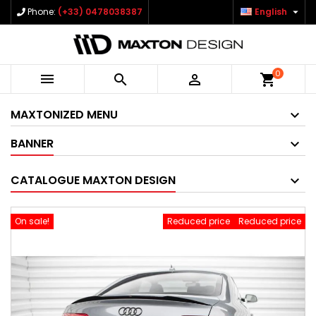

Phone:
(+33) 0478038387
English
0



shopping_cart
MAXTONIZED MENU
BANNER
CATALOGUE MAXTON DESIGN
On sale!
Reduced price
Reduced price