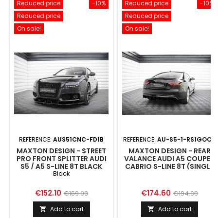
Reduced price
-10%
Reduced price
-10%
Reduced price
Reduced price
On sale!
On sale!
REFERENCE:
AUS51CNC-FD1B
REFERENCE:
AU-S5-1-RS1GOO_
MAXTON DESIGN - STREET
MAXTON DESIGN - REAR
PRO FRONT SPLITTER AUDI
VALANCE AUDI A5 COUPE /
S5 / A5 S-LINE 8T BLACK
CABRIO S-LINE 8T (SINGLE
Black
SIDE DUAL EXHAUST
VERSION)
Price
Regular
Price
Regular
€152.10
€174.60
€169.00
€194.00
price
price
Add to cart
Add to cart

