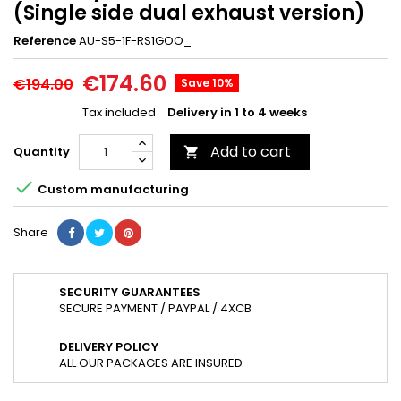
(Single side dual exhaust version)
Reference
AU-S5-1F-RS1GOO_
€174.60
€194.00
Save 10%
Tax included
Delivery in 1 to 4 weeks
Add to cart
Quantity


Custom manufacturing
Share
SECURITY GUARANTEES
SECURE PAYMENT / PAYPAL / 4XCB
DELIVERY POLICY
ALL OUR PACKAGES ARE INSURED