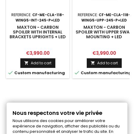
REFERENCE:
CF-ME-CLA-118-
REFERENCE:
CF-ME-CLA-118-
WING5-INT-245-P+LED
WING5-UPP-245-P+LED
MAXTON - CARBON
MAXTON - CARBON
SPOILER WITH INTERNAL
SPOILER WITH UPPER SWAN
BRACKETS UPRIGHTS + LED
MOUNTING + LED
MERCEDES-BENZ CLA
MERCEDES-BENZ CLA
COUPE C118 / C118 FACELIFT
COUPE C118 / C118 FACELIFT
Price
Price
€3,990.00
€3,990.00
Add to cart
Add to cart




Custom manufacturing
Custom manufacturing
Nous respectons votre vie privée
Follow us on Facebook
Nous utilisons des cookies pour améliorer votre
expérience de navigation, afficher des publicités ou du
contenu personnalisé et analyser le trafic du site. En