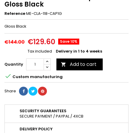
Gloss Black
Reference
ME-CLA-118-CAP1G
Gloss Black
€129.60
€144.00
Save 10%
Tax included
Delivery in 1 to 4 weeks
Add to cart
Quantity


Custom manufacturing
Share
SECURITY GUARANTEES
SECURE PAYMENT / PAYPAL / 4XCB
DELIVERY POLICY