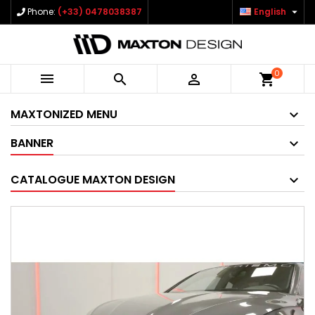

Phone:
(+33) 0478038387
English
0



shopping_cart
MAXTONIZED MENU
BANNER
CATALOGUE MAXTON DESIGN