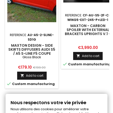
REFERENCE:
CF-AU-S5-2F-C-
WING5-EXT-245-P+LED-1
MAXTON - CARBON
SPOILER WITH EXTERNAL
BRACKETS UPRIGHTS V.1 +
REFERENCE:
AU-A5-2-SLINE-
LED AUDI A5 / A5 S-LINE /
SD1G
S5 / RS5 COUPE F5 / F5
MAXTON DESIGN - SIDE
FACELIFT
Price
€3,990.00
SKIRTS DIFFUSERS AUDI S5
/ A5 S-LINE F5 COUPE
Add to cart

Gloss Black
GLOSS BLACK

Custom manufacturing
Price
Regular
€179.10
€199.00
price
Add to cart


Custom manufacturing
Follow us on Facebook
Nous respectons votre vie privée
Nous utilisons des cookies pour améliorer votre