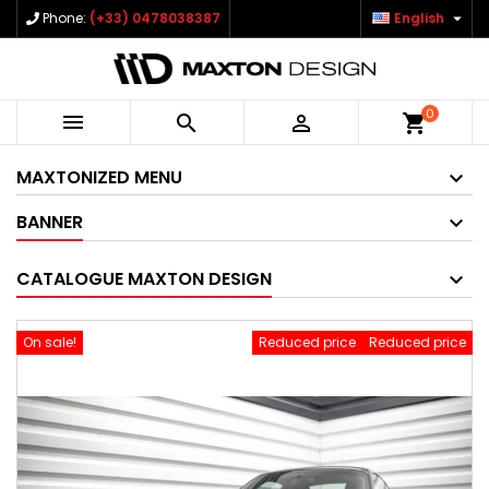

Phone:
(+33) 0478038387
English
0



shopping_cart
MAXTONIZED MENU
BANNER
CATALOGUE MAXTON DESIGN
On sale!
Reduced price
Reduced price