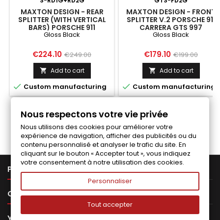
S-RD1G+RD2G
GTS-FD2G
MAXTON DESIGN - REAR
MAXTON DESIGN - FRONT
SPLITTER (WITH VERTICAL
SPLITTER V.2 PORSCHE 911
BARS) PORSCHE 911
CARRERA GTS 997
Gloss Black
Gloss Black
CARRERA / CARRERA GTS
FACELIFT GLOSS BLACK
997 FACELIFT GLOSS
BLACK
Price
Regular
Price
Regular
€224.10
€179.10
€249.00
€199.00
price
price
Add to cart
Add to cart




Custom manufacturing
Custom manufacturing
Nous respectons votre vie privée
Follow us on Facebook
Nous utilisons des cookies pour améliorer votre
expérience de navigation, afficher des publicités ou du
contenu personnalisé et analyser le trafic du site. En
cliquant sur le bouton « Accepter tout », vous indiquez
votre consentement à notre utilisation des cookies.

PRODUCTS
Personnaliser

OUR COMPANY
Tout accepter

YOUR ACCOUNT