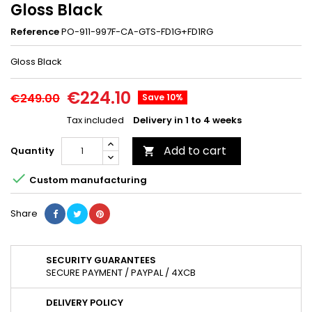
Gloss Black
Reference
PO-911-997F-CA-GTS-FD1G+FD1RG
Gloss Black
€224.10
€249.00
Save 10%
Tax included
Delivery in 1 to 4 weeks
Add to cart
Quantity


Custom manufacturing
Share
SECURITY GUARANTEES
SECURE PAYMENT / PAYPAL / 4XCB
DELIVERY POLICY