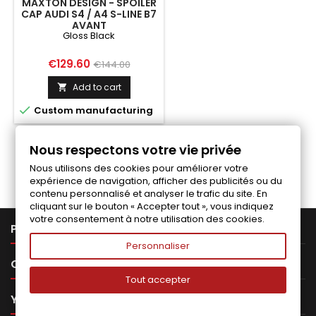
MAXTON DESIGN - SPOILER
CAP AUDI S4 / A4 S-LINE B7
AVANT
Gloss Black
Price
Regular
€129.60
€144.00
price
Add to cart


Custom manufacturing
Nous respectons votre vie privée
Follow us on Facebook
Nous utilisons des cookies pour améliorer votre
expérience de navigation, afficher des publicités ou du
contenu personnalisé et analyser le trafic du site. En
cliquant sur le bouton « Accepter tout », vous indiquez
votre consentement à notre utilisation des cookies.

PRODUCTS
Personnaliser

OUR COMPANY
Tout accepter

YOUR ACCOUNT