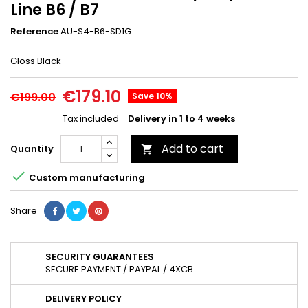
Line B6 / B7
Reference
AU-S4-B6-SD1G
Gloss Black
€179.10
€199.00
Save 10%
Tax included
Delivery in 1 to 4 weeks
Add to cart
Quantity


Custom manufacturing
Share
SECURITY GUARANTEES
SECURE PAYMENT / PAYPAL / 4XCB
DELIVERY POLICY