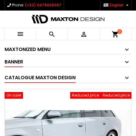

Phone:
(+33) 0478038387
English
0



shopping_cart
MAXTONIZED MENU
BANNER
CATALOGUE MAXTON DESIGN
On sale!
Reduced price
Reduced price