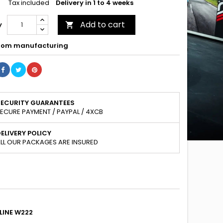
Tax included
Delivery in 1 to 4 weeks
Add to cart
y

om manufacturing
SECURITY GUARANTEES
ECURE PAYMENT / PAYPAL / 4XCB
ELIVERY POLICY
LL OUR PACKAGES ARE INSURED
LINE W222