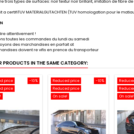
e trois types de surfaces: noir textur noir brillant, imitation de fibre 
it a certifiTUV MATERIALGUTACHTEN (TUV homologation pour le matiau
ON
lire attentivement !
sons toutes les commandes du lundi au samedi
oyons des marchandises en parfait at
andises doivent re vifis en prence du transporteur
R PRODUCTS IN THE SAME CATEGORY:
d price
-10%
Reduced price
-10%
Reduced
d price
Reduced price
Reduced
!
On sale!
On sale!