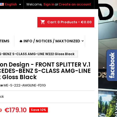

English
Welcome,
Sign in
or
Create an account
shopping_cart
Cart:
0
Products - €0.00
ITEMS
🔥 INFO / NOTICES / MAXTONIZED
ES-BENZ S-CLASS AMG-LINE W222 Gloss Black
on Design - FRONT SPLITTER V.1
EDES-BENZ S-CLASS AMG-LINE
 Gloss Black
ce
ME-S-222-AMGLINE-FD1G
ack
€179.10
0
Save 10%