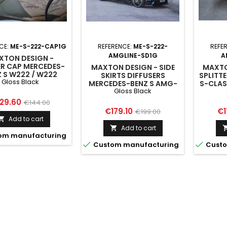
CE:
ME-S-222-CAP1G
REFERENCE:
ME-S-222-
REFE
AMGLINE-SD1G
A
XTON DESIGN -
ER CAP MERCEDES-
MAXTON DESIGN - SIDE
MAXTO
 S W222 / W222
SKIRTS DIFFUSERS
SPLITT
Gloss Black
IFT GLOSS BLACK
MERCEDES-BENZ S AMG-
S-CLAS
Gloss Black
LINE W222 / W222
G
FACELIFT GLOSS BLACK
ice
Regular
29.60
€144.00
Price
Regular
Pr
€179.10
€1
€199.00
price
Add to cart

price
Add to cart

om manufacturing


Custom manufacturing
Custo