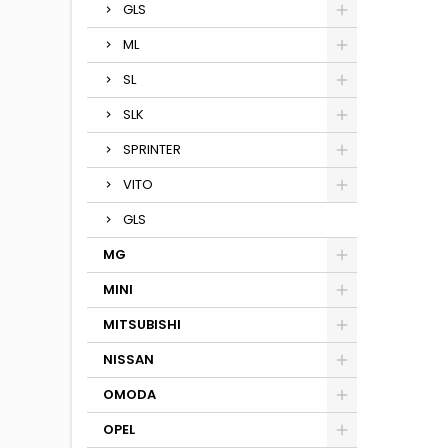
GLS
ML
SL
SLK
SPRINTER
VITO
GLS
MG
MINI
MITSUBISHI
NISSAN
OMODA
OPEL