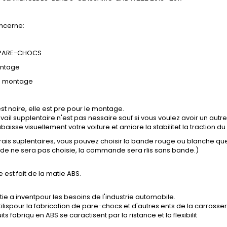
ncerne:
 PARE-CHOCS
ontage
e montage
st noire, elle est pre pour le montage.
vail supplentaire n'est pas nessaire sauf si vous voulez avoir un autre
baisse visuellement votre voiture et amiore la stabilitet la traction du 
frais suplentaires, vous pouvez choisir la bande rouge ou blanche q
nde ne sera pas choisie, la commande sera rlis sans bande.)
e est fait de la matie ABS.
ie a inventpour les besoins de l'industrie automobile.
tilispour la fabrication de pare-chocs et d'autres ents de la carrosser
ts fabriqu en ABS se caractisent par la ristance et la flexibilit