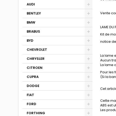
AUDI
Vente co
BENTLEY
BMW
LAME DU
BRABUS
Kit de m
BYD
notice d
CHEVROLET
La lame e
CHRYSLER
Aucun tra
La lame a
CITROEN
Pour les 
CUPRA
(Si la ba
DODGE
Cet articl
FIAT
Cette mat
FORD
ABS est u
Les produi
FORTHING