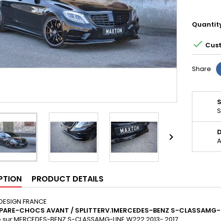
Quantit

Cust
Share
S
D

A
PTION
PRODUCT DETAILS
DESIGN FRANCE
 PARE-CHOCS AVANT / SPLITTER
V
.1MERCEDES-BENZ S-CLASSAMG-
 sur:
MERCEDES-BENZ S-CLASSAMG-LINE W222 2013- 2017