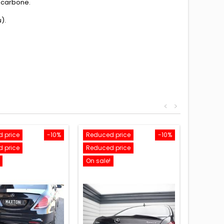
de carbone.
).
<
>
 price
-10%
Reduced price
-10%
 price
Reduced price
On sale!