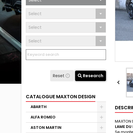
Select
Select
Select
Select
Reset
Research

CATALOGUE MAXTON DESIGN
ABARTH
DESCRI
ALFA ROMEO
MAXTON 
LAME DU
ASTON MARTIN
Se monte