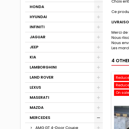
Choix entr
HONDA
Ce produ
HYUNDAI
LIVRAIS
INFINITI
Merci de 
JAGUAR
Nous rli
Nous env
JEEP
Les march
KIA
4 OTHE
LAMBORGHINI
LAND ROVER
Reduce
Reduce
LEXUS
On sale
MASERATI
MAZDA
MERCEDES
AMG GT 4-Door Coupe