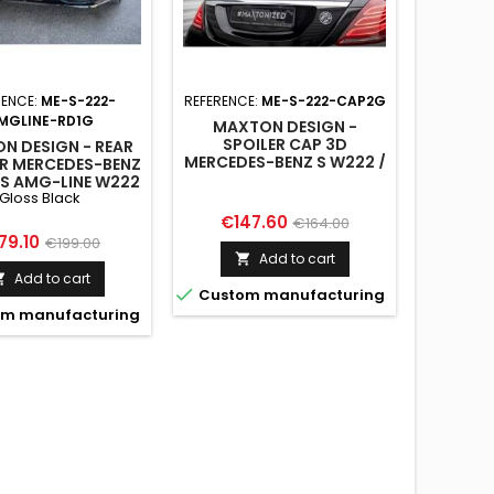
RENCE:
ME-S-222-
REFERENCE:
ME-S-222-CAP2G
MGLINE-RD1G
MAXTON DESIGN -
SPOILER CAP 3D
N DESIGN - REAR
MERCEDES-BENZ S W222 /
ER MERCEDES-BENZ
W222 FACELIFT
S AMG-LINE W222
Gloss Black
LOSS BLACK
Price
Regular
€147.60
€164.00
ice
Regular
79.10
€199.00
price
Add to cart

price
Add to cart


Custom manufacturing
m manufacturing