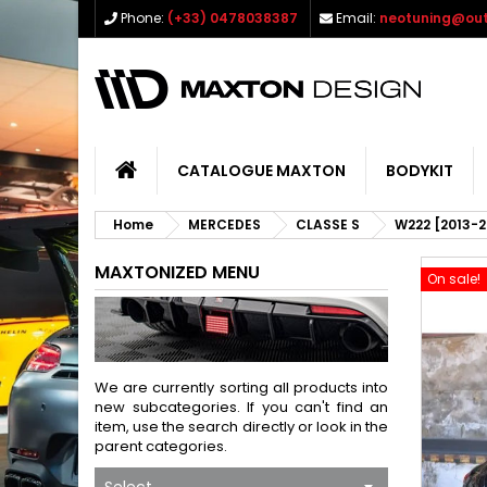
Phone:
(+33) 0478038387
Email:
neotuning@out
CATALOGUE MAXTON
BODYKIT
Home
MERCEDES
CLASSE S
W222 [2013-2
MAXTONIZED MENU
On sale!
We are currently sorting all products into
new subcategories. If you can't find an
item, use the search directly or look in the
parent categories.