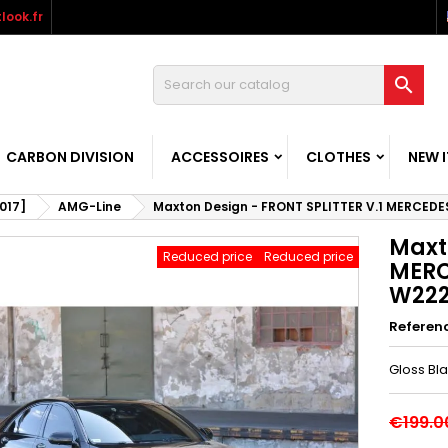
look.fr

CARBON DIVISION
ACCESSOIRES
CLOTHES
NEW 
017]
AMG-Line
Maxton Design - FRONT SPLITTER V.1 MERCED
Maxt
Reduced price
Reduced price
MERC
W222
Referen
Gloss Bl
€199.0