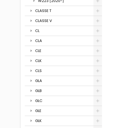
W223 [2020-]
CLASSE T
CLASSE V
CL
CLA
CLE
CLK
CLS
GLA
GLB
GLC
GLE
GLK