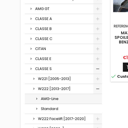
AMG GT
CLASSE A
REFEREN
CLASSE B
MA
SPOIL
CLASSE C
BENZ
FACEL
CITAN
Pr
€1
CLASSE E
CLASSE S

Cust
W221 [2005-2013]
W222 [2013-2017]
AMG-Line
Standard
W222 Facelift [2017-2020]