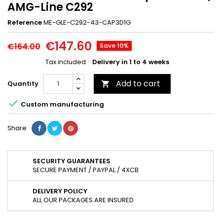
AMG-Line C292
Reference
ME-GLE-C292-43-CAP3D1G
€147.60
€164.00
Save 10%
Tax included
Delivery in 1 to 4 weeks
Add to cart
Quantity


Custom manufacturing
Share
SECURITY GUARANTEES
SECURE PAYMENT / PAYPAL / 4XCB
DELIVERY POLICY
ALL OUR PACKAGES ARE INSURED