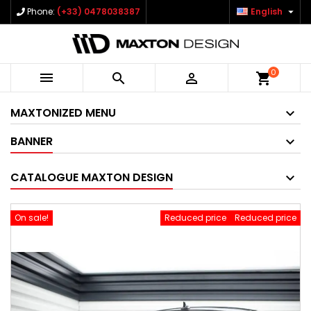

Phone:
(+33) 0478038387
English
0



shopping_cart
MAXTONIZED MENU
BANNER
CATALOGUE MAXTON DESIGN
On sale!
Reduced price
Reduced price