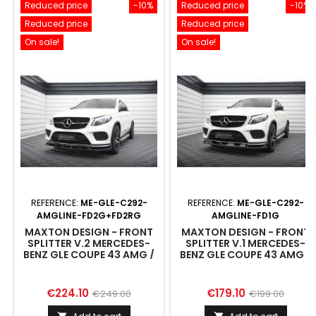
Reduced price
-10%
Reduced price
-10%
Reduced price
Reduced price
On sale!
On sale!
REFERENCE:
ME-GLE-C292-
REFERENCE:
ME-GLE-C292-
AMGLINE-FD2G+FD2RG
AMGLINE-FD1G
MAXTON DESIGN - FRONT
MAXTON DESIGN - FRONT
SPLITTER V.2 MERCEDES-
SPLITTER V.1 MERCEDES-
BENZ GLE COUPE 43 AMG /
BENZ GLE COUPE 43 AMG /
AMG-LINE C292
AMG-LINE C292
Price
Regular
Price
Regular
€224.10
€179.10
€249.00
€199.00
price
price