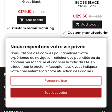
Gloss Black
GLOSS BLACK
Gloss Black
Price
Regular
€179.10
€199.00
Price
Regular
€129.60
€144.00
price
Add to cart

price
Add to cart


Custom manufacturing

Custom manufacturing
Nous respectons votre vie privée
Follow us on Facebook
Nous utilisons des cookies pour améliorer votre
expérience de navigation, afficher des publicités ou du
contenu personnalisé et analyser le trafic du site. En
cliquant sur le bouton « Accepter tout », vous indiquez
votre consentement à notre utilisation des cookies.

PRODUCTS
Personnaliser

OUR COMPANY
Tout accepter

YOUR ACCOUNT
