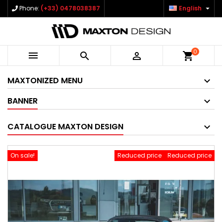

Phone:
(+33) 0478038387
English
0



shopping_cart
MAXTONIZED MENU
BANNER
CATALOGUE MAXTON DESIGN
On sale!
Reduced price
Reduced price