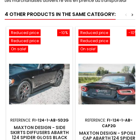
Les marchandises doivent re vifis en prence du transporteur
4 OTHER PRODUCTS IN THE SAME CATEGORY:
<
>
Reduced price
-10%
Reduced price
-10%
Reduced price
Reduced price
On sale!
On sale!
REFERENCE:
FI-124-1-AB-SD2G
REFERENCE:
FI-124-1-AB-
CAP2G
MAXTON DESIGN - SIDE
SKIRTS DIFFUSERS ABARTH
MAXTON DESIGN - SPOILER
124 SPIDER GLOSS BLACK
CAP ABARTH 124 SPIDER