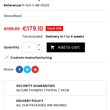
Reference
FI-124-1-AB-FD2G
Gloss Black
€179.10
€199.00
Save 10%
Tax included
Delivery in 1 to 4 weeks
Add to cart
Quantity


Custom manufacturing
Share
SECURITY GUARANTEES
SECURE PAYMENT / PAYPAL / 4XCB
DELIVERY POLICY
ALL OUR PACKAGES ARE INSURED