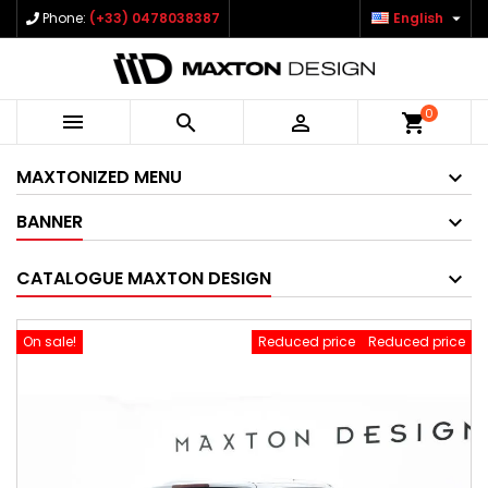

Phone:
(+33) 0478038387
English
0



shopping_cart
MAXTONIZED MENU
BANNER
CATALOGUE MAXTON DESIGN
On sale!
Reduced price
Reduced price