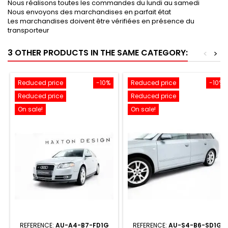
Nous réalisons toutes les commandes du lundi au samedi
Nous envoyons des marchandises en parfait état
Les marchandises doivent être vérifiées en présence du
transporteur
3 OTHER PRODUCTS IN THE SAME CATEGORY:
<
>
Reduced price
-10%
Reduced price
-10%
Reduced price
Reduced price
On sale!
On sale!
REFERENCE:
AU-A4-B7-FD1G
REFERENCE:
AU-S4-B6-SD1G