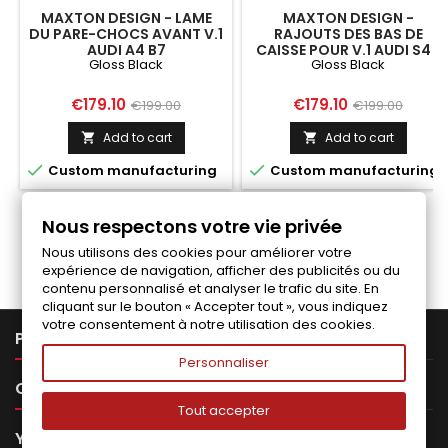
MAXTON DESIGN - LAME
MAXTON DESIGN -
DU PARE-CHOCS AVANT V.1
RAJOUTS DES BAS DE
AUDI A4 B7
CAISSE POUR V.1 AUDI S4 /
Gloss Black
Gloss Black
A4 / A4 S-LINE B6 / B7
Price
Regular
Price
Regular
€179.10
€179.10
€199.00
€199.00
price
price
Add to cart
Add to cart




Custom manufacturing
Custom manufacturing
Nous respectons votre vie privée
Follow us on Facebook
Nous utilisons des cookies pour améliorer votre
expérience de navigation, afficher des publicités ou du
contenu personnalisé et analyser le trafic du site. En
cliquant sur le bouton « Accepter tout », vous indiquez
votre consentement à notre utilisation des cookies.

PRODUCTS
Personnaliser

OUR COMPANY
Tout accepter

YOUR ACCOUNT