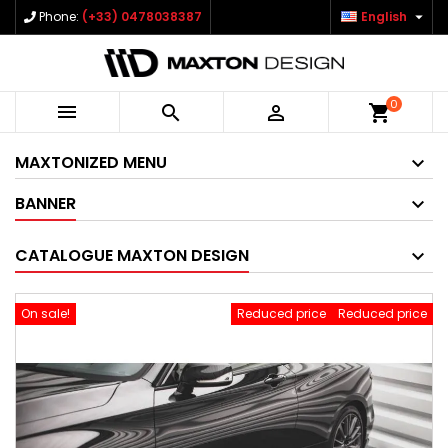

Phone:
(+33) 0478038387
English
0



shopping_cart
MAXTONIZED MENU
BANNER
CATALOGUE MAXTON DESIGN
On sale!
Reduced price
Reduced price