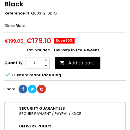
Black
Reference
IN-Q60S-2-SD1G
Gloss Black
€179.10
€199.00
Save 10%
Tax included
Delivery in 1 to 4 weeks
Add to cart
Quantity


Custom manufacturing
Share
SECURITY GUARANTEES
SECURE PAYMENT / PAYPAL / 4XCB
DELIVERY POLICY