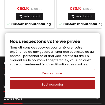
Price
Regular
Price
Regular
€152.10
€80.10
€169.00
€89.00
price
price
Add to cart
Add to cart




Custom manufacturing
Custom manufacturing
Follow us on Facebook
Nous respectons votre vie privée
Nous utilisons des cookies pour améliorer votre
expérience de navigation, afficher des publicités ou du
contenu personnalisé et analyser le trafic du site. En
cliquant sur le bouton « Accepter tout », vous indiquez

PRODUCTS
votre consentement à notre utilisation des cookies.
Personnaliser

OUR COMPANY
Tout accepter

YOUR ACCOUNT

CONTACT