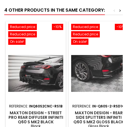
4 OTHER PRODUCTS IN THE SAME CATEGORY:
<
>
Reduced price
-10%
Reduced price
-10%
Reduced price
Reduced price
On sale!
On sale!
REFERENCE:
INQ60S2CNC-RS1B
REFERENCE:
IN-Q60S-2-RSD1G
MAXTON DESIGN - STREET
MAXTON DESIGN - REAR
PRO REAR DIFFUSER INFINITI
SIDE SPLITTERS INFINITI
Q60 S MK2 BLACK
Q60 S MK2 GLOSS BLACK
Black
Gloss Black