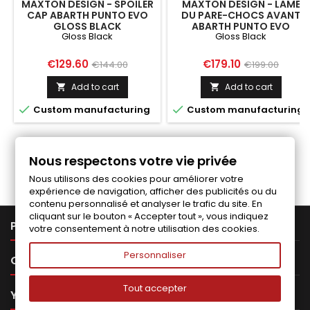
MAXTON DESIGN - SPOILER
MAXTON DESIGN - LAME
CAP ABARTH PUNTO EVO
DU PARE-CHOCS AVANT
GLOSS BLACK
ABARTH PUNTO EVO
Gloss Black
Gloss Black
Price
Regular
Price
Regular
€129.60
€179.10
€144.00
€199.00
price
price
Add to cart
Add to cart




Custom manufacturing
Custom manufacturing
Follow us on Facebook
Nous respectons votre vie privée
Nous utilisons des cookies pour améliorer votre
expérience de navigation, afficher des publicités ou du
contenu personnalisé et analyser le trafic du site. En
cliquant sur le bouton « Accepter tout », vous indiquez

PRODUCTS
votre consentement à notre utilisation des cookies.
Personnaliser

OUR COMPANY
Tout accepter

YOUR ACCOUNT