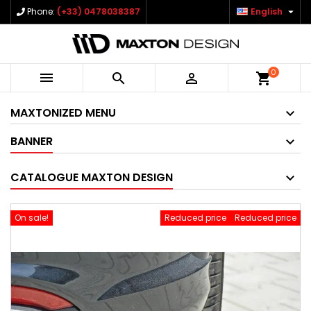

Phone:
(+33) 0478038387
English
0



shopping_cart
MAXTONIZED MENU
BANNER
CATALOGUE MAXTON DESIGN
On sale!
Reduced price
Reduced price