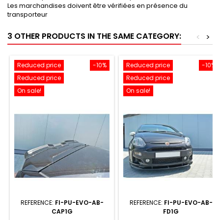
Les marchandises doivent être vérifiées en présence du
transporteur
3 OTHER PRODUCTS IN THE SAME CATEGORY:
<
>
Reduced price
-10%
Reduced price
-10%
Reduced price
Reduced price
On sale!
On sale!
REFERENCE:
FI-PU-EVO-AB-
REFERENCE:
FI-PU-EVO-AB-
CAP1G
FD1G