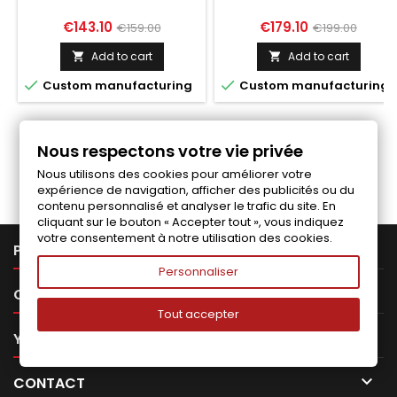
PANAMERA TURBO 970
GLOSS BLACK
Price
Regular
Price
Regular
€143.10
€179.10
€159.00
€199.00
price
price
Add to cart
Add to cart




Custom manufacturing
Custom manufacturing
Nous respectons votre vie privée
Follow us on Facebook
Nous utilisons des cookies pour améliorer votre
expérience de navigation, afficher des publicités ou du
contenu personnalisé et analyser le trafic du site. En
cliquant sur le bouton « Accepter tout », vous indiquez
votre consentement à notre utilisation des cookies.

PRODUCTS
Personnaliser

OUR COMPANY
Tout accepter

YOUR ACCOUNT

CONTACT