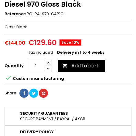
Diesel 970 Gloss Black
Reference
PO-PA-970-CAP1G
Gloss Black
€129.60
€144.00
Save 10%
Tax included
Delivery in 1 to 4 weeks
Add to cart
Quantity


Custom manufacturing
Share
SECURITY GUARANTEES
SECURE PAYMENT / PAYPAL / 4XCB
DELIVERY POLICY