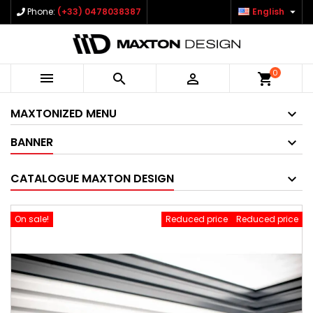

Phone:
(+33) 0478038387
English
0



shopping_cart
MAXTONIZED MENU
BANNER
CATALOGUE MAXTON DESIGN
On sale!
Reduced price
Reduced price