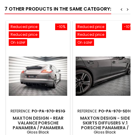
7 OTHER PRODUCTS IN THE SAME CATEGORY:
<
>
Reduced price
-10%
Reduced price
-10%
Reduced price
Reduced price
On sale!
On sale!
REFERENCE:
PO-PA-970-RS1G
REFERENCE:
PO-PA-970-SD1G
MAXTON DESIGN - REAR
MAXTON DESIGN - SIDE
VALANCE PORSCHE
SKIRTS DIFFUSERS V.1
PANAMERA / PANAMERA
PORSCHE PANAMERA /
Gloss Black
Gloss Black
DIESEL 970 GLOSS BLACK
PANAMERA DIESEL /