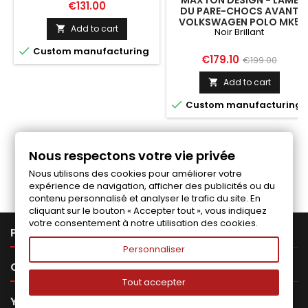
MAXTON DESIGN - LAME
Price
€131.00
DU PARE-CHOCS AVANT
VOLKSWAGEN POLO MK5
Add to cart

Noir Brillant

Custom manufacturing
Price
Regular
€179.10
€199.00
price
Add to cart


Custom manufacturing
Nous respectons votre vie privée
Follow us on Facebook
Nous utilisons des cookies pour améliorer votre
expérience de navigation, afficher des publicités ou du
contenu personnalisé et analyser le trafic du site. En
cliquant sur le bouton « Accepter tout », vous indiquez
votre consentement à notre utilisation des cookies.

PRODUCTS
Personnaliser

OUR COMPANY
Tout accepter

YOUR ACCOUNT