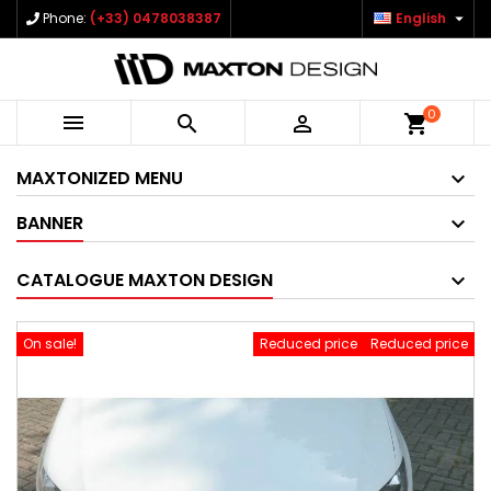

Phone:
(+33) 0478038387
English
0



shopping_cart
MAXTONIZED MENU
BANNER
CATALOGUE MAXTON DESIGN
On sale!
Reduced price
Reduced price