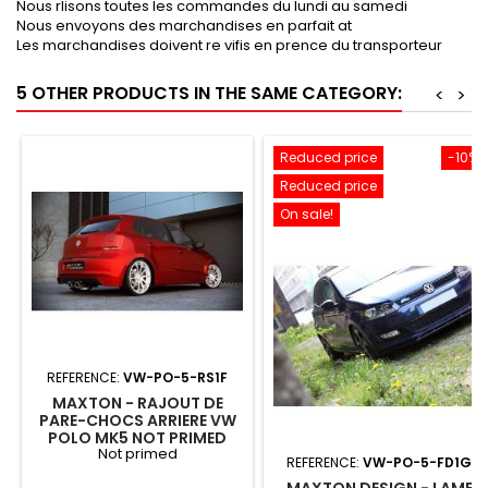
Nous rlisons toutes les commandes du lundi au samedi
Nous envoyons des marchandises en parfait at
Les marchandises doivent re vifis en prence du transporteur
5 OTHER PRODUCTS IN THE SAME CATEGORY:
<
>
Reduced price
-10%
Reduced price
On sale!
REFERENCE:
VW-PO-5-RS1F
MAXTON - RAJOUT DE
PARE-CHOCS ARRIERE VW
POLO MK5 NOT PRIMED
Not primed
REFERENCE:
VW-PO-5-FD1G