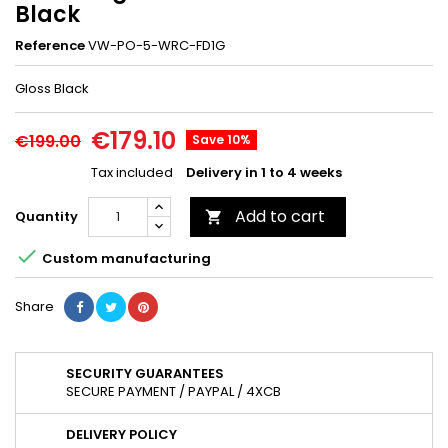
Black
Reference
VW-PO-5-WRC-FD1G
Gloss Black
€179.10
€199.00
Save 10%
Tax included
Delivery in 1 to 4 weeks
Add to cart
Quantity


Custom manufacturing
Share
SECURITY GUARANTEES
SECURE PAYMENT / PAYPAL / 4XCB
DELIVERY POLICY