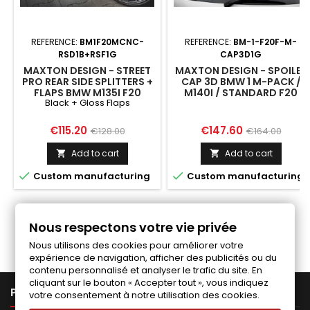
REFERENCE:
BM1F20MCNC-
REFERENCE:
BM-1-F20F-M-
RSD1B+RSF1G
CAP3D1G
MAXTON DESIGN - STREET
MAXTON DESIGN - SPOILER
PRO REAR SIDE SPLITTERS +
CAP 3D BMW 1 M-PACK /
FLAPS BMW M135I F20
M140I / STANDARD F20
Black + Gloss Flaps
BLACK + GLOSS FLAPS
Price
Regular
Price
Regular
€115.20
€147.60
€128.00
€164.00
price
price
Add to cart
Add to cart




Custom manufacturing
Custom manufacturing
Follow us on Facebook
Nous respectons votre vie privée
Nous utilisons des cookies pour améliorer votre
expérience de navigation, afficher des publicités ou du
contenu personnalisé et analyser le trafic du site. En
cliquant sur le bouton « Accepter tout », vous indiquez

PRODUCTS
votre consentement à notre utilisation des cookies.