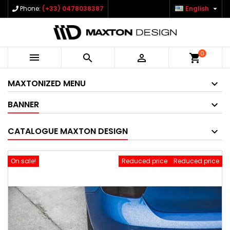

Phone:
(+33) 0478038387
English
0



shopping_cart
MAXTONIZED MENU
BANNER
CATALOGUE MAXTON DESIGN
On sale!
Reduced price
Reduced price