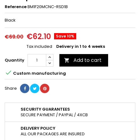
Reference
BM1F20MCNC-RSD1B
Black
€62.10
€69.00
Save 10%
Tax included
Delivery in 1 to 4 weeks
Add to cart
Quantity


Custom manufacturing
Share
SECURITY GUARANTEES
SECURE PAYMENT / PAYPAL / 4XCB
DELIVERY POLICY
ALL OUR PACKAGES ARE INSURED