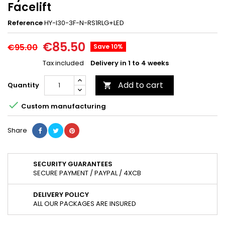
Facelift
Reference
HY-I30-3F-N-RS1RLG+LED
€85.50
€95.00
Save 10%
Tax included
Delivery in 1 to 4 weeks
Add to cart
Quantity


Custom manufacturing
Share
SECURITY GUARANTEES
SECURE PAYMENT / PAYPAL / 4XCB
DELIVERY POLICY
ALL OUR PACKAGES ARE INSURED