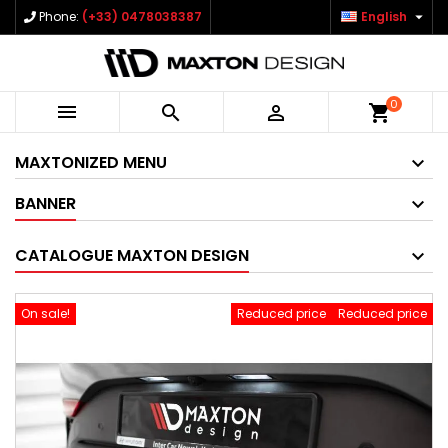

Phone:
(+33) 0478038387
English
0



shopping_cart
MAXTONIZED MENU
BANNER
CATALOGUE MAXTON DESIGN
On sale!
Reduced price
Reduced price