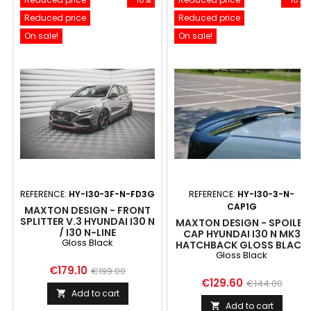
Reduced price
Reduced price
On sale!
On sale!
REFERENCE:
HY-I30-3F-N-FD3G
REFERENCE:
HY-I30-3-N-
CAP1G
MAXTON DESIGN - FRONT
SPLITTER V.3 HYUNDAI I30 N
MAXTON DESIGN - SPOILER
/ I30 N-LINE
CAP HYUNDAI I30 N MK3
Gloss Black
HATCHBACK/FASTBACK
HATCHBACK GLOSS BLACK
MK3 FACELIFT GLOSS
Gloss Black
BLACK
Price
Regular
€179.10
€199.00
Price
Regular
€129.60
€144.00
price
Add to cart

price
Add to cart
