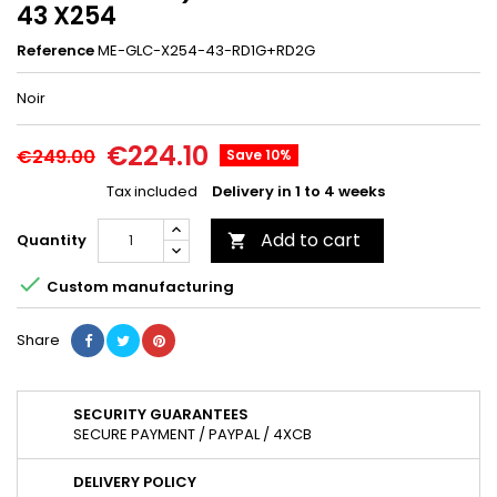
43 X254
Reference
ME-GLC-X254-43-RD1G+RD2G
Noir
€224.10
€249.00
Save 10%
Tax included
Delivery in 1 to 4 weeks
Add to cart
Quantity


Custom manufacturing
Share
SECURITY GUARANTEES
SECURE PAYMENT / PAYPAL / 4XCB
DELIVERY POLICY