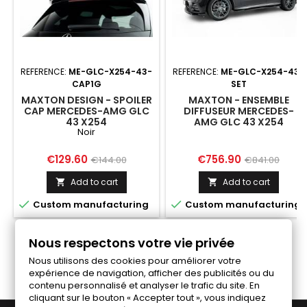
REFERENCE:
ME-GLC-X254-43-
REFERENCE:
ME-GLC-X254-43-
CAP1G
SET
MAXTON DESIGN - SPOILER
MAXTON - ENSEMBLE
CAP MERCEDES-AMG GLC
DIFFUSEUR MERCEDES-
43 X254
AMG GLC 43 X254
Noir
Price
Regular
Price
Regular
€129.60
€756.90
€144.00
€841.00
price
price
Add to cart
Add to cart




Custom manufacturing
Custom manufacturing
Nous respectons votre vie privée
Follow us on Facebook
Nous utilisons des cookies pour améliorer votre
expérience de navigation, afficher des publicités ou du
contenu personnalisé et analyser le trafic du site. En
cliquant sur le bouton « Accepter tout », vous indiquez