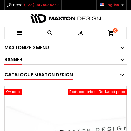

Phone:
(+33) 0478038387
English
0



shopping_cart
MAXTONIZED MENU
BANNER
CATALOGUE MAXTON DESIGN
On sale!
Reduced price
Reduced price