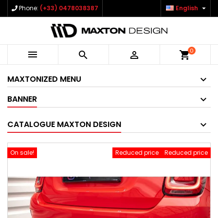

Phone:
(+33) 0478038387
English
0



shopping_cart
MAXTONIZED MENU
BANNER
CATALOGUE MAXTON DESIGN
On sale!
Reduced price
Reduced price