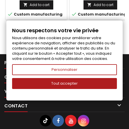
price
price
Add to cart
Add to cart




Custom manufacturing
Custom manufacturing
Nous respectons votre vie privée
Follow us on Facebook
Nous utilisons des cookies pour améliorer votre
expérience de navigation, afficher des publicités ou du
contenu personnalisé et analyser le trafic du site. En
cliquant sur le bouton « Accepter tout », vous indiquez
votre consentement à notre utilisation des cookies.

PRODUCTS
Personnaliser

OUR COMPANY
Tout accepter

YOUR ACCOUNT

CONTACT