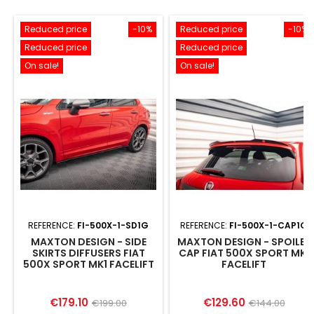
Reduced price
-10%
Reduced price
-10%
Reduced price
Reduced price
On sale!
On sale!
REFERENCE:
FI-500X-1-SD1G
REFERENCE:
FI-500X-1-CAP1G
MAXTON DESIGN - SIDE
MAXTON DESIGN - SPOILER
SKIRTS DIFFUSERS FIAT
CAP FIAT 500X SPORT MK1
500X SPORT MK1 FACELIFT
FACELIFT
Price
Regular
Price
Regular
€179.10
€129.60
€199.00
€144.00