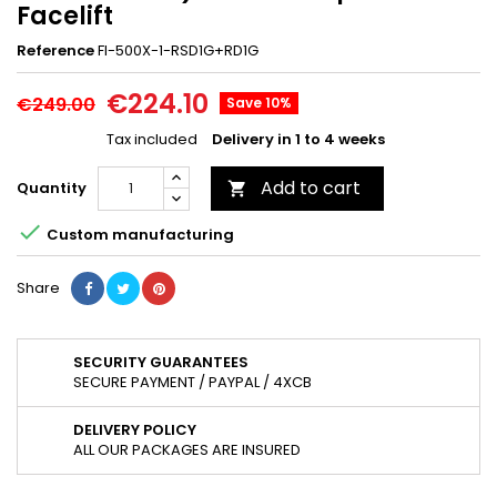
Facelift
Reference
FI-500X-1-RSD1G+RD1G
€224.10
€249.00
Save 10%
Tax included
Delivery in 1 to 4 weeks
Add to cart
Quantity


Custom manufacturing
Share
SECURITY GUARANTEES
SECURE PAYMENT / PAYPAL / 4XCB
DELIVERY POLICY
ALL OUR PACKAGES ARE INSURED