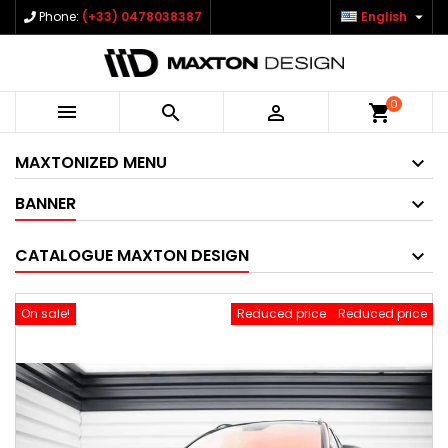

Phone:
(+33) 0478038387
English
0



shopping_cart
MAXTONIZED MENU
BANNER
CATALOGUE MAXTON DESIGN
On sale!
Reduced price
Reduced price