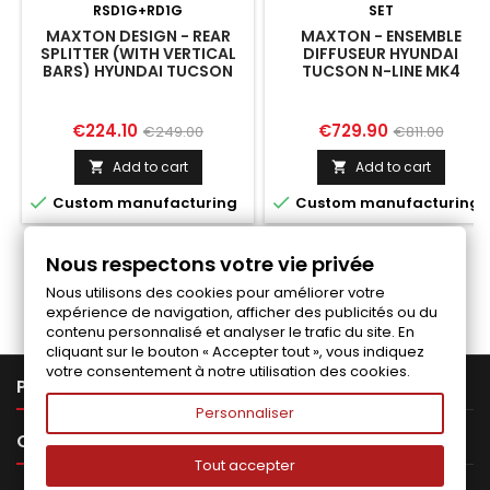
RSD1G+RD1G
SET
MAXTON DESIGN - REAR
MAXTON - ENSEMBLE
SPLITTER (WITH VERTICAL
DIFFUSEUR HYUNDAI
BARS) HYUNDAI TUCSON
TUCSON N-LINE MK4
N-LINE MK4
Price
Regular
Price
Regular
€224.10
€729.90
€249.00
€811.00
price
price
Add to cart
Add to cart




Custom manufacturing
Custom manufacturing
Nous respectons votre vie privée
Follow us on Facebook
Nous utilisons des cookies pour améliorer votre
expérience de navigation, afficher des publicités ou du
contenu personnalisé et analyser le trafic du site. En
cliquant sur le bouton « Accepter tout », vous indiquez
votre consentement à notre utilisation des cookies.

PRODUCTS
Personnaliser

OUR COMPANY
Tout accepter