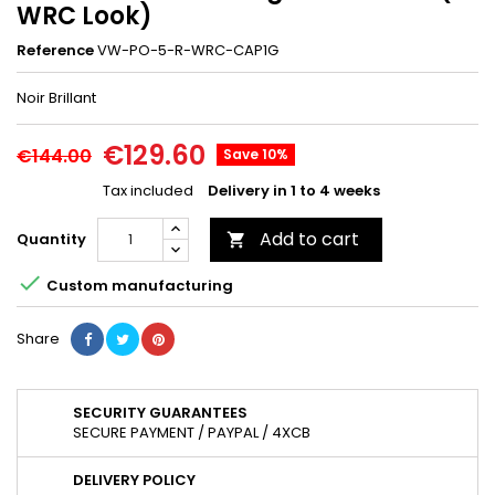
WRC Look)
Reference
VW-PO-5-R-WRC-CAP1G
Noir Brillant
€129.60
€144.00
Save 10%
Tax included
Delivery in 1 to 4 weeks
Add to cart
Quantity


Custom manufacturing
Share
SECURITY GUARANTEES
SECURE PAYMENT / PAYPAL / 4XCB
DELIVERY POLICY