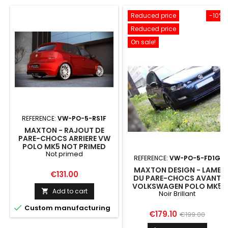
Reduced price
-10%
Reduced price
On sale!
REFERENCE:
VW-PO-5-RS1F
MAXTON - RAJOUT DE
PARE-CHOCS ARRIERE VW
POLO MK5 NOT PRIMED
Not primed
REFERENCE:
VW-PO-5-FD1G
MAXTON DESIGN - LAME
Price
€131.00
DU PARE-CHOCS AVANT
VOLKSWAGEN POLO MK5
Add to cart

Noir Brillant

Custom manufacturing
Price
Regular
€179.10
€199.00
price