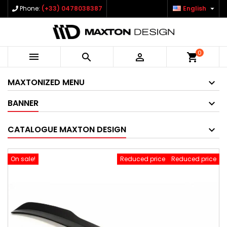

Phone:
(+33) 0478038387
English
0



shopping_cart
MAXTONIZED MENU
BANNER
CATALOGUE MAXTON DESIGN
On sale!
Reduced price
Reduced price