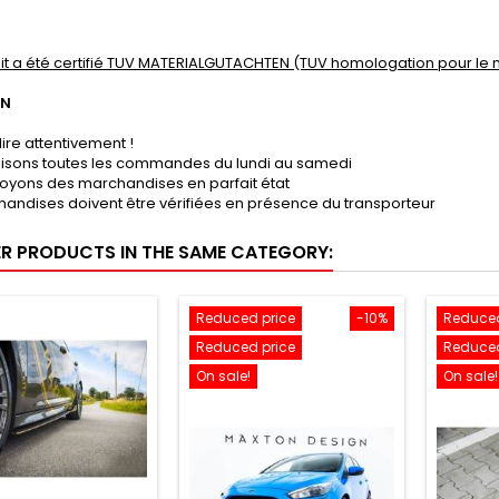
it a été certifié TUV MATERIALGUTACHTEN (TUV homologation pour le 
ON
lire attentivement !
lisons toutes les commandes du lundi au samedi
oyons des marchandises en parfait état
andises doivent être vérifiées en présence du transporteur
ER PRODUCTS IN THE SAME CATEGORY:
Reduced price
-10%
Reduced
Reduced price
Reduced
On sale!
On sale!