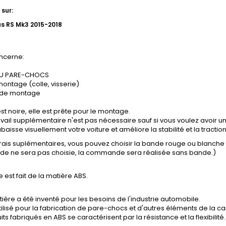
sur:
us RS Mk3 2015-2018
ncerne:
DU PARE-CHOCS
montage (colle, visserie)
 de montage
st noire, elle est prête pour le montage.
vail supplémentaire n'est pas nécessaire sauf si vous voulez avoir un
baisse visuellement votre voiture et améliore la stabilité et la tractio
frais suplémentaires, vous pouvez choisir la bande rouge ou blanch
ande ne sera pas choisie, la commande sera réalisée sans bande.)
e est fait de la matière ABS.
ière a été inventé pour les besoins de l'industrie automobile.
tilisé pour la fabrication de pare-chocs et d'autres éléments de la ca
its fabriqués en ABS se caractérisent par la résistance et la flexibilité.