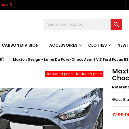
look.fr

CARBON DIVISION
ACCESSOIRES
CLOTHES
NEW 
8]
Maxton Design - Lame Du Pare-Chocs Avant V.3 Ford Focus RS
Maxt
Reduced price
Reduced price
Choc
Referen
Gloss Bl
€199.0