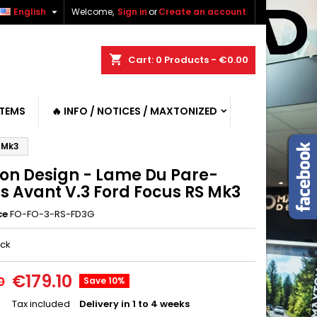

English
Welcome,
Sign in
or
Create an account
shopping_cart
Cart:
0
Products - €0.00
ITEMS
🔥 INFO / NOTICES / MAXTONIZED
 Mk3
on Design - Lame Du Pare-
s Avant V.3 Ford Focus RS Mk3
ce
FO-FO-3-RS-FD3G
ack
€179.10
0
Save 10%
Tax included
Delivery in 1 to 4 weeks