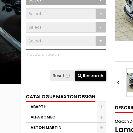
Select
Select
Select
Select
Reset
Research

CATALOGUE MAXTON DESIGN
ABARTH
DESCRI
ALFA ROMEO
Maxton De
ASTON MARTIN
Lame