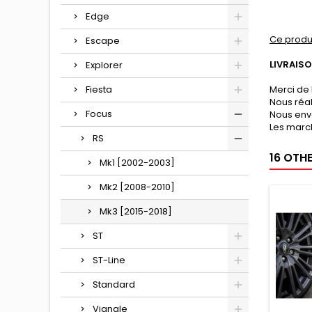
Edge
Ce produ
Escape
LIVRAIS
Explorer
Fiesta
Merci de 
Nous réa
Focus
Nous env
Les march
RS
16 OTH
Mk1 [2002-2003]
Mk2 [2008-2010]
Mk3 [2015-2018]
ST
ST-Line
Standard
Vignale