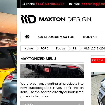
Phone:
(+33) 0478038387
Email:
neotuning@out
CATALOGUE MAXTON
BODYKIT
Home
FORD
Focus
RS
Mk3 [2015-201
MAXTONIZED MENU
On sale!
We are currently sorting all products into
new subcategories. If you can't find an
item, use the search directly or look in the
parent categories.