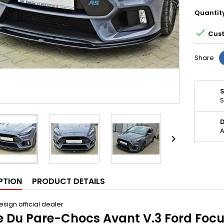
Quantit

Cust
Share
S
D
A

PTION
PRODUCT DETAILS
sign official dealer
 Du Pare-Chocs Avant V.3 Ford Focu