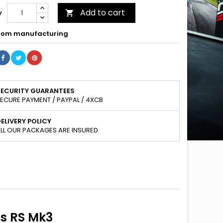
Add to cart
y

om manufacturing
SECURITY GUARANTEES
ECURE PAYMENT / PAYPAL / 4XCB
ELIVERY POLICY
LL OUR PACKAGES ARE INSURED
s RS Mk3