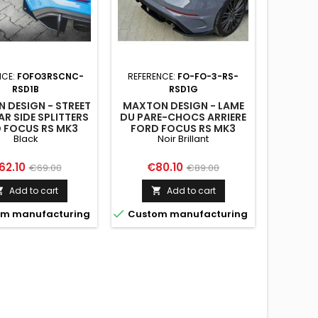
NCE:
FOFO3RSCNC-
REFERENCE:
FO-FO-3-RS-
REFEREN
RSD1B
RSD1G
 DESIGN - STREET
MAXTON DESIGN - LAME
MAXTON 
AR SIDE SPLITTERS
DU PARE-CHOCS ARRIERE
PRO RE
 FOCUS RS MK3
FORD FOCUS RS MK3
FORD
Black
Noir Brillant
BLACK
ice
Regular
Price
Regular
Pri
62.10
€80.10
€1
€69.00
€89.00
price
price
Add to cart
Add to cart




m manufacturing
Custom manufacturing
Custo