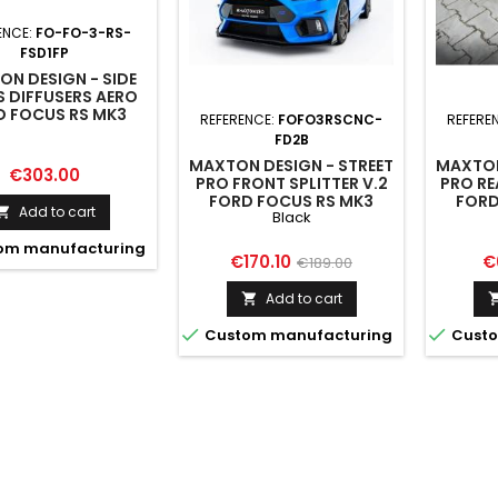
ENCE:
FO-FO-3-RS-
FSD1FP
N DESIGN - SIDE
S DIFFUSERS AERO
D FOCUS RS MK3
REFERENCE:
FOFO3RSCNC-
REFERE
FD2B
MAXTON DESIGN - STREET
MAXTON
Price
€303.00
PRO FRONT SPLITTER V.2
PRO RE
FORD FOCUS RS MK3
FORD
Add to cart

Black
BLACK
om manufacturing
Price
Regular
Pr
€170.10
€
€189.00
price
Add to cart



Custom manufacturing
Custo