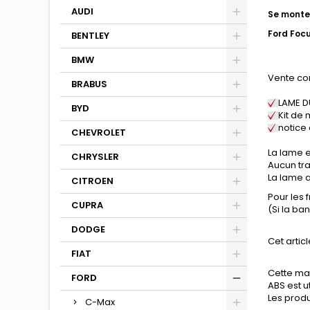
AUDI
Se monte 
Ford Foc
BENTLEY
BMW
Vente co
BRABUS
LAME 
BYD
Kit de 
notice
CHEVROLET
La lame e
CHRYSLER
Aucun tra
La lame a
CITROEN
Pour les 
CUPRA
(Si la b
DODGE
Cet articl
FIAT
Cette mat
FORD
ABS est u
Les produ
C-Max