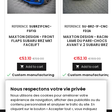
REFERENCE:
SUBRZ1FCNC-
REFERENCE:
SU-BRZ-1F-CNC-
FSF1G
FD2A
MAXTON DESIGN - FRONT
MAXTON DESIGN - RACING
FLAPS SUBARU BRZ MK1
LAME DU PARE-CHOCS
FACELIFT
AVANT V.2 SUBARU BRZ
MK1 FACELIFT
Price
Regular
Price
Regular
€53.10
€152.10
€59.00
€169.00
price
price
Add to cart
Add to cart




Custom manufacturing
Custom manufacturing
Nous respectons votre vie privée
Follow us on Facebook
Nous utilisons des cookies pour améliorer votre
expérience de navigation, afficher des publicités ou du
contenu personnalisé et analyser le trafic du site. En
cliquant sur le bouton « Accepter tout », vous indiquez