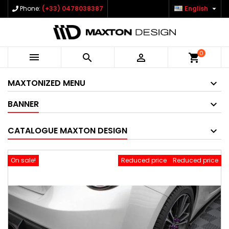

Phone:
(+33) 0478038387
English
0



shopping_cart
MAXTONIZED MENU
BANNER
CATALOGUE MAXTON DESIGN
On sale!
Reduced price
Reduced price