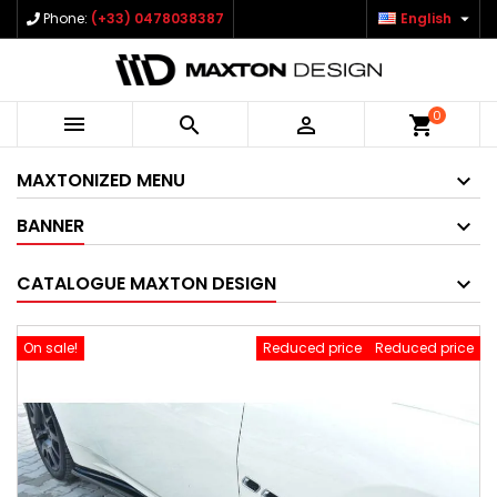

Phone:
(+33) 0478038387
English
0



shopping_cart
MAXTONIZED MENU
BANNER
CATALOGUE MAXTON DESIGN
On sale!
Reduced price
Reduced price