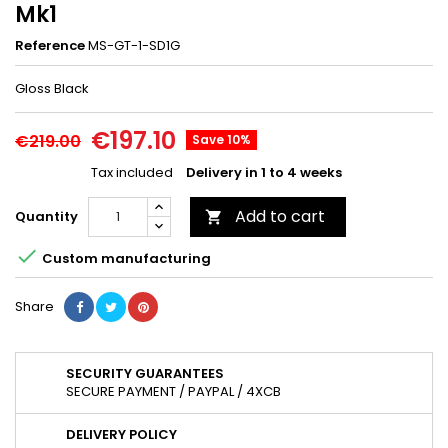
Mk1
Reference
MS-GT-1-SD1G
Gloss Black
€197.10
€219.00
Save 10%
Tax included
Delivery in 1 to 4 weeks
Add to cart
Quantity


Custom manufacturing
Share
SECURITY GUARANTEES
SECURE PAYMENT / PAYPAL / 4XCB
DELIVERY POLICY