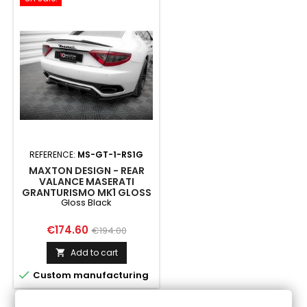
REFERENCE:
MS-GT-1-RS1G
MAXTON DESIGN - REAR
VALANCE MASERATI
GRANTURISMO MK1 GLOSS
Gloss Black
BLACK
Price
Regular
€174.60
€194.00
price
Add to cart


Custom manufacturing