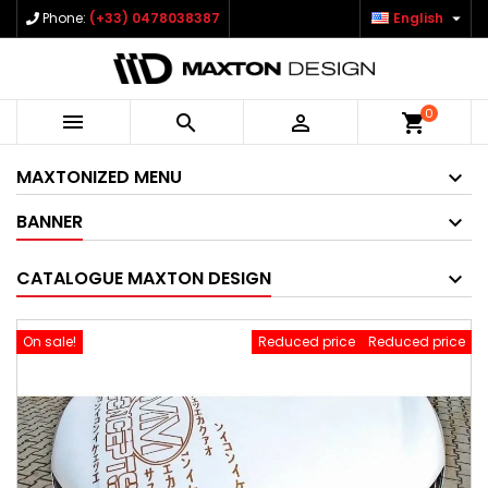

Phone:
(+33) 0478038387
English
0



shopping_cart
MAXTONIZED MENU
BANNER
CATALOGUE MAXTON DESIGN
On sale!
Reduced price
Reduced price