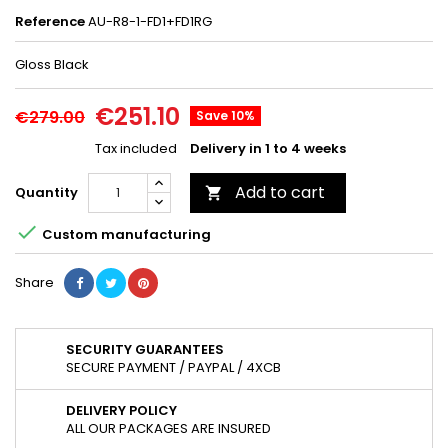
Reference
AU-R8-1-FD1+FD1RG
Gloss Black
€251.10
€279.00
Save 10%
Tax included
Delivery in 1 to 4 weeks
Add to cart
Quantity


Custom manufacturing
Share
SECURITY GUARANTEES
SECURE PAYMENT / PAYPAL / 4XCB
DELIVERY POLICY
ALL OUR PACKAGES ARE INSURED