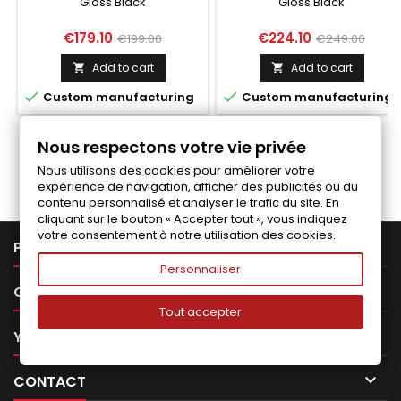
Gloss Black
Gloss Black
M440I G26 GLOSS BLACK
G26 GLOSS BLACK
Price
Regular
Price
Regular
€179.10
€224.10
€199.00
€249.00
price
price
Add to cart
Add to cart




Custom manufacturing
Custom manufacturing
Nous respectons votre vie privée
Follow us on Facebook
Nous utilisons des cookies pour améliorer votre
expérience de navigation, afficher des publicités ou du
contenu personnalisé et analyser le trafic du site. En
cliquant sur le bouton « Accepter tout », vous indiquez
votre consentement à notre utilisation des cookies.

PRODUCTS
Personnaliser

OUR COMPANY
Tout accepter

YOUR ACCOUNT

CONTACT