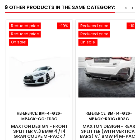
9 OTHER PRODUCTS IN THE SAME CATEGORY:
<
>
Reduced price
-10%
Reduced price
-10%
Reduced price
Reduced price
On sale!
On sale!
REFERENCE:
BM-4-G26-
REFERENCE:
BM-I4-G26-
MPACK-GC-FD3G
MPACK-RD1G+RD3G
MAXTON DESIGN - FRONT
MAXTON DESIGN - REAR
SPLITTER V.3 BMW 4 / I4
SPLITTER (WITH VERTICAL
GRAN COUPE M-PACK /
BARS) V.1 BMW I4 M-PACK