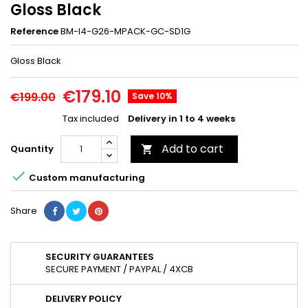
Gloss Black
Reference
BM-I4-G26-MPACK-GC-SD1G
Gloss Black
€179.10
€199.00
Save 10%
Tax included
Delivery in 1 to 4 weeks
Add to cart
Quantity


Custom manufacturing
Share
SECURITY GUARANTEES
SECURE PAYMENT / PAYPAL / 4XCB
DELIVERY POLICY