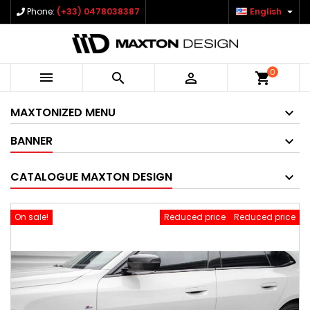

Phone:
(+33) 0478038387
English
0



shopping_cart
MAXTONIZED MENU
BANNER
CATALOGUE MAXTON DESIGN
On sale!
Reduced price
Reduced price