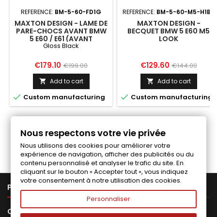
REFERENCE:
BM-5-60-FD1G
REFERENCE:
BM-5-60-M5-H1BA
MAXTON DESIGN - LAME DE
MAXTON DESIGN -
PARE-CHOCS AVANT BMW
BECQUET BMW 5 E60 M5
5 E60 / E61 (AVANT
LOOK
Gloss Black
FACELIFT)
Price
Regular
Price
Regular
€179.10
€129.60
€199.00
€144.00
price
price
Add to cart
Add to cart




Custom manufacturing
Custom manufacturing
Nous respectons votre vie privée
Follow us on Facebook
Nous utilisons des cookies pour améliorer votre
expérience de navigation, afficher des publicités ou du
contenu personnalisé et analyser le trafic du site. En
cliquant sur le bouton « Accepter tout », vous indiquez
votre consentement à notre utilisation des cookies.

PRODUCTS
Personnaliser

OUR COMPANY