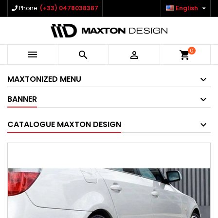

Phone:
(+33) 0478038387
English
0



shopping_cart
MAXTONIZED MENU
BANNER
CATALOGUE MAXTON DESIGN