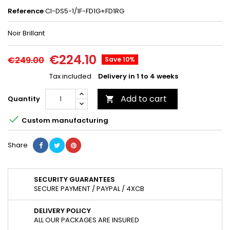
Reference
CI-DS5-1/1F-FD1G+FD1RG
Noir Brillant
€224.10
€249.00
Save 10%
Tax included
Delivery in 1 to 4 weeks
Add to cart
Quantity


Custom manufacturing
Share
SECURITY GUARANTEES
SECURE PAYMENT / PAYPAL / 4XCB
DELIVERY POLICY
ALL OUR PACKAGES ARE INSURED