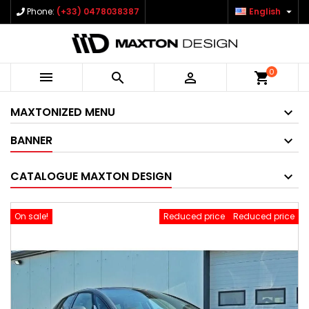

Phone:
(+33) 0478038387
English
0



shopping_cart
MAXTONIZED MENU
BANNER
CATALOGUE MAXTON DESIGN
On sale!
Reduced price
Reduced price