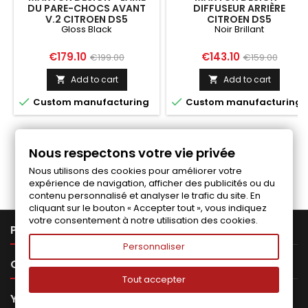
DU PARE-CHOCS AVANT
DIFFUSEUR ARRIÈRE
V.2 CITROEN DS5
CITROEN DS5
Gloss Black
Noir Brillant
Price
Regular
Price
Regular
€179.10
€143.10
€199.00
€159.00
price
price
Add to cart
Add to cart




Custom manufacturing
Custom manufacturing
Nous respectons votre vie privée
Follow us on Facebook
Nous utilisons des cookies pour améliorer votre
expérience de navigation, afficher des publicités ou du
contenu personnalisé et analyser le trafic du site. En
cliquant sur le bouton « Accepter tout », vous indiquez
votre consentement à notre utilisation des cookies.

PRODUCTS
Personnaliser

OUR COMPANY
Tout accepter

YOUR ACCOUNT