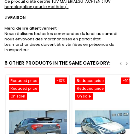
Ce produit a été certifié TUV MATERIALGUTACHTEN (TUV
homologation pour le matériau).
LIVRAISON
Merci de lire attentivement !
Nous réalisons toutes les commandes du lundi au samedi
Nous envoyons des marchandises en parfait état
Les marchandises doivent être vérifiées en présence du
transporteur
6 OTHER PRODUCTS IN THE SAME CATEGORY:
<
>
Reduced price
-10%
Reduced price
-10%
Reduced price
Reduced price
On sale!
On sale!