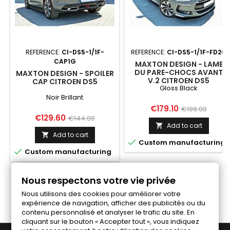
REFERENCE:
CI-DS5-1/1F-
REFERENCE:
CI-DS5-1/1F-FD2G
CAP1G
MAXTON DESIGN - LAME
DU PARE-CHOCS AVANT
MAXTON DESIGN - SPOILER
V.2 CITROEN DS5
CAP CITROEN DS5
Gloss Black
Noir Brillant
Price
Regular
€179.10
€199.00
Price
Regular
€129.60
€144.00
price
Add to cart

price
Add to cart


Custom manufacturing

Custom manufacturing
Nous respectons votre vie privée
Follow us on Facebook
Nous utilisons des cookies pour améliorer votre
expérience de navigation, afficher des publicités ou du
contenu personnalisé et analyser le trafic du site. En
cliquant sur le bouton « Accepter tout », vous indiquez