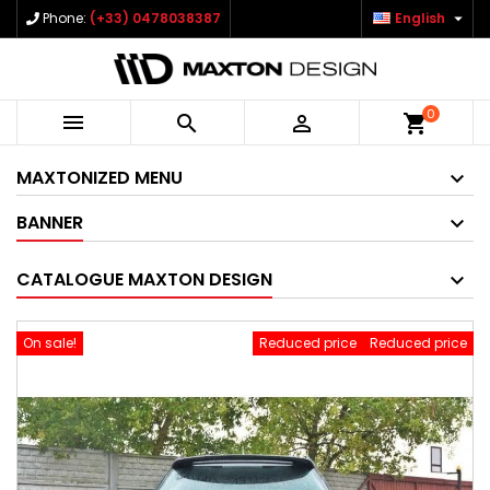

Phone:
(+33) 0478038387
English
0



shopping_cart
MAXTONIZED MENU
BANNER
CATALOGUE MAXTON DESIGN
On sale!
Reduced price
Reduced price