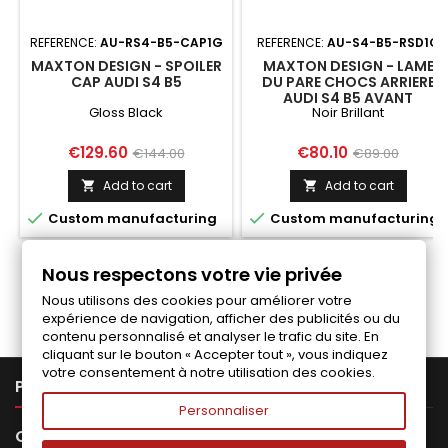
REFERENCE:
AU-RS4-B5-CAP1G
REFERENCE:
AU-S4-B5-RSD1G
MAXTON DESIGN - SPOILER
MAXTON DESIGN - LAME
CAP AUDI S4 B5
DU PARE CHOCS ARRIERE
AUDI S4 B5 AVANT
Gloss Black
Noir Brillant
Price
Regular
Price
Regular
€129.60
€80.10
€144.00
€89.00
price
price
Add to cart
Add to cart




Custom manufacturing
Custom manufacturing
Nous respectons votre vie privée
Follow us on Facebook
Nous utilisons des cookies pour améliorer votre
expérience de navigation, afficher des publicités ou du
contenu personnalisé et analyser le trafic du site. En
cliquant sur le bouton « Accepter tout », vous indiquez
votre consentement à notre utilisation des cookies.

PRODUCTS
Personnaliser

OUR COMPANY